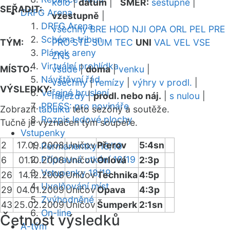
kolo
|
datum
|
SMĚR:
sestupně
|
SEŘADIT:
DRFG Arena
vzestupně
|
DRFG Arena
všechny
BRE
HOD
NJI
OPA
ORL
PEL
PRE
Schéma tribun
TÝM:
PRO
STE
SUM
TEC
UNI
VAL
VEL
VSE
Plánek areny
ZNS
Virtuální prohlídka
MÍSTO:
všude
|
doma
|
venku
|
Návštěvní řád
všechny
|
remízy
|
výhry v prodl.
|
VÝSLEDKY:
Veřejné bruslení
nájezdy
|
prodl. nebo náj.
|
s nulou
|
PRESS: pro novináře
Zobrazit
tabulku
této sezóny a soutěže.
Rozpis ledové plochy
Tučně je vyznačen tým soupeře.
Vstupenky
2
17.09.2008
Uničov
Přerov
5:4sn
Permanentky 18/19
Přípravná utkání 18/19
6
01.10.2008
Uničov
Orlová
2:3p
Vstupenky 18/19
26
14.12.2008
Uničov
Technika
4:5p
Uvolňování míst
29
04.01.2009
Uničov
Opava
4:3p
Zvýhodněné
43
25.02.2009
Uničov
Šumperk
2:1sn
On-line
Četnost výsledků
A-tým