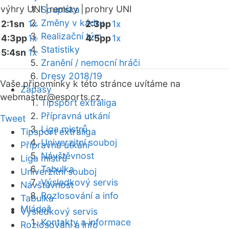
výhry UNI |
remízy |
prohry UNI
Soupiska
Změny v kádru
2:1sn
1x
2:3pp
1x
Realizační tým
4:3pp
1x
4:5pp
1x
Statistiky
5:4sn
1x
Zranění / nemocní hráči
Dresy 2018/19
Vaše připomínky k této stránce uvítáme na
Zápasy
webmaster
@esports.cz.
Tipsport extraliga
Přípravná utkání
Tweet
Liga mistrů
Tipsport extraliga
Univerzitní souboj
Přípravná utkání
Návštěvnost
Liga mistrů
Tabulka
Univerzitní souboj
Výsledkový servis
Návštěvnost
Rozlosování a info
Tabulka
Mládež
Výsledkový servis
Kontakty a informace
Rozlosování a info