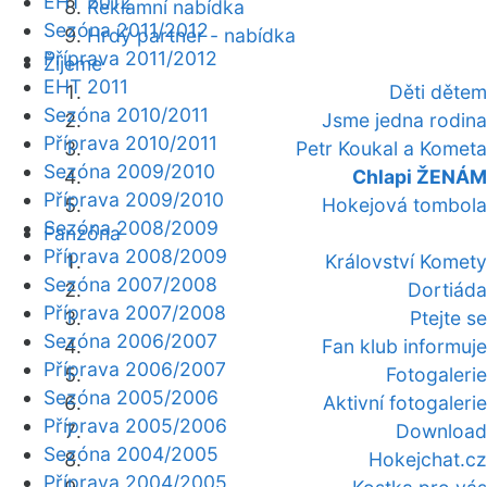
EHT 2012
Reklamní nabídka
Sezóna 2011/2012
Hrdý partner - nabídka
Příprava 2011/2012
Žijeme
EHT 2011
Děti dětem
Sezóna 2010/2011
Jsme jedna rodina
Příprava 2010/2011
Petr Koukal a Kometa
Sezóna 2009/2010
Chlapi ŽENÁM
Příprava 2009/2010
Hokejová tombola
Sezóna 2008/2009
Fanzóna
Příprava 2008/2009
Království Komety
Sezóna 2007/2008
Dortiáda
Příprava 2007/2008
Ptejte se
Sezóna 2006/2007
Fan klub informuje
Příprava 2006/2007
Fotogalerie
Sezóna 2005/2006
Aktivní fotogalerie
Příprava 2005/2006
Download
Sezóna 2004/2005
Hokejchat.cz
Příprava 2004/2005