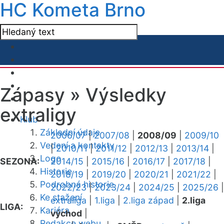
HC Kometa Brno
Zápasy »
Výsledky
extraligy
Klub
Základní údaje
2006/07
|
2007/08
|
2008/09
|
2009/10
Vedení a kontakty
|
2010/11
|
2011/12
|
2012/13
|
2013/14
|
Logo
SEZONA:
2014/15
|
2015/16
|
2016/17
|
2017/18
|
Historie
2018/19
|
2019/20
|
2020/21
|
2021/22
|
Podrobná historie
2022/23
|
2023/24
|
2024/25
|
2025/26
|
Ke stažení
extraliga
|
1.liga
|
2.liga západ
|
2.liga
LIGA:
Kariéra
východ
|
Redakce webu