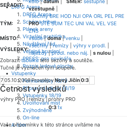
kolo
|
datum
|
SMĚR:
sestupně
|
SEŘADIT:
DRFG Arena
vzestupně
|
DRFG Arena
všechny
BRE
HOD
NJI
OPA
ORL
PEL
PRE
Schéma tribun
TÝM:
PRO
STE
SUM
TEC
UNI
VAL
VEL
VSE
Plánek areny
ZNS
Virtuální prohlídka
MÍSTO:
všude
|
doma
|
venku
|
Návštěvní řád
všechny
|
remízy
|
výhry v prodl.
|
VÝSLEDKY:
Veřejné bruslení
nájezdy
|
prodl. nebo náj.
|
s nulou
|
PRESS: pro novináře
Zobrazit
tabulku
této sezóny a soutěže.
Rozpis ledové plochy
Tučně je vyznačen tým soupeře.
Vstupenky
7
05.10.2008
Prostějov
Nový Jičín
0:3
Permanentky 18/19
Četnost výsledků
Přípravná utkání 18/19
Vstupenky 18/19
výhry PRO |
remízy |
prohry PRO
Uvolňování míst
0:3
1x
Zvýhodněné
On-line
Vaše připomínky k této stránce uvítáme na
A-tým