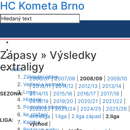
HC Kometa Brno
Zápasy »
Výsledky
extraligy
Klub
Základní údaje
2006/07
|
2007/08
|
2008/09
|
2009/10
Vedení a kontakty
|
2010/11
|
2011/12
|
2012/13
|
2013/14
|
Logo
SEZONA:
2014/15
|
2015/16
|
2016/17
|
2017/18
|
Historie
2018/19
|
2019/20
|
2020/21
|
2021/22
|
Podrobná historie
2022/23
|
2023/24
|
2024/25
|
2025/26
|
Ke stažení
extraliga
|
1.liga
|
2.liga západ
|
2.liga
LIGA:
Kariéra
východ
|
Redakce webu