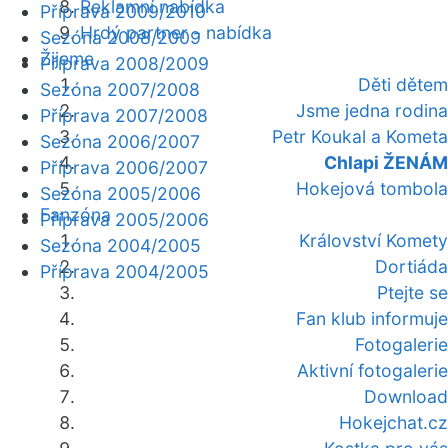
Reklamní nabídka
Příprava 2009/2010
Hrdý partner - nabídka
Sezóna 2008/2009
Žijeme
Příprava 2008/2009
Děti dětem
Sezóna 2007/2008
Jsme jedna rodina
Příprava 2007/2008
Petr Koukal a Kometa
Sezóna 2006/2007
Chlapi ŽENÁM
Příprava 2006/2007
Hokejová tombola
Sezóna 2005/2006
Fanzóna
Příprava 2005/2006
Království Komety
Sezóna 2004/2005
Dortiáda
Příprava 2004/2005
Ptejte se
Fan klub informuje
Fotogalerie
Aktivní fotogalerie
Download
Hokejchat.cz