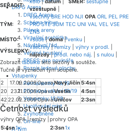
kolo
|
datum
|
SMĚR:
sestupně
|
SEŘADIT:
DRFG Arena
vzestupně
|
DRFG Arena
všechny
BRE
HOD
NJI
OPA
ORL
PEL
PRE
Schéma tribun
TÝM:
PRO
STE
SUM
TEC
UNI
VAL
VEL
VSE
Plánek areny
ZNS
Virtuální prohlídka
MÍSTO:
všude
|
doma
|
venku
|
Návštěvní řád
všechny
|
remízy
|
výhry v prodl.
|
VÝSLEDKY:
Veřejné bruslení
nájezdy
|
prodl. nebo náj.
|
s nulou
|
PRESS: pro novináře
Zobrazit
tabulku
této sezóny a soutěže.
Rozpis ledové plochy
Tučně je vyznačen tým soupeře.
Vstupenky
2
17.09.2008
Opava
Nový Jičín
5:4sn
Permanentky 18/19
Přípravná utkání 18/19
20
23.11.2008
Opava
Vsetín
4:5sn
Vstupenky 18/19
42
22.02.2009
Opava
Uničov
2:3sn
Uvolňování míst
Četnost výsledků
Zvýhodněné
výhry OPA |
remízy |
prohry OPA
On-line
5:4sn
1x
2:3sn
1x
A-tým