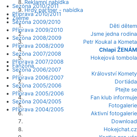
Reklamní nabídka
Sezóna 2010/2011
Hrdý partner - nabídka
Příprava 2010/2011
Žijeme
Sezóna 2009/2010
Děti dětem
Příprava 2009/2010
Jsme jedna rodina
Sezóna 2008/2009
Petr Koukal a Kometa
Příprava 2008/2009
Chlapi ŽENÁM
Sezóna 2007/2008
Hokejová tombola
Příprava 2007/2008
Fanzóna
Sezóna 2006/2007
Království Komety
Příprava 2006/2007
Dortiáda
Sezóna 2005/2006
Ptejte se
Příprava 2005/2006
Fan klub informuje
Sezóna 2004/2005
Fotogalerie
Příprava 2004/2005
Aktivní fotogalerie
Download
Hokejchat.cz