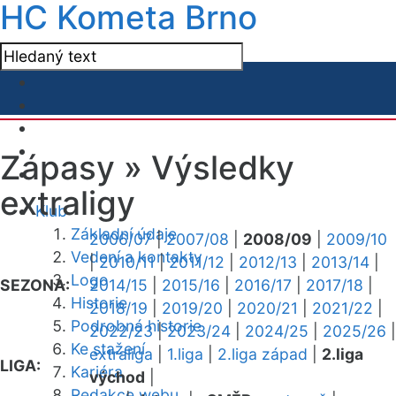
HC Kometa Brno
Zápasy »
Výsledky
extraligy
Klub
Základní údaje
2006/07
|
2007/08
|
2008/09
|
2009/10
Vedení a kontakty
|
2010/11
|
2011/12
|
2012/13
|
2013/14
|
Logo
SEZONA:
2014/15
|
2015/16
|
2016/17
|
2017/18
|
Historie
2018/19
|
2019/20
|
2020/21
|
2021/22
|
Podrobná historie
2022/23
|
2023/24
|
2024/25
|
2025/26
|
Ke stažení
extraliga
|
1.liga
|
2.liga západ
|
2.liga
LIGA:
Kariéra
východ
|
Redakce webu