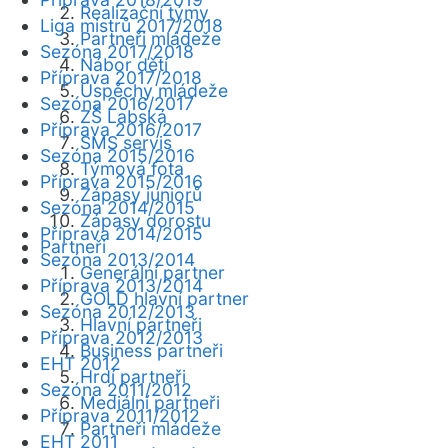
Realizační týmy
Liga mistrů 2017/2018
Partneři mládeže
Sezóna 2017/2018
Nábor dětí
Příprava 2017/2018
Úspěchy mládeže
Sezóna 2016/2017
ZŠ Labská
Příprava 2016/2017
SMS servis
Sezóna 2015/2016
Týmová fota
Příprava 2015/2016
Zápasy juniorů
Sezóna 2014/2015
Zápasy dorostu
Příprava 2014/2015
Partneři
Sezóna 2013/2014
Generální partner
Příprava 2013/2014
GOLD hlavní partner
Sezóna 2012/2013
Hlavní partneři
Příprava 2012/2013
Business partneři
EHT 2012
Hrdí partneři
Sezóna 2011/2012
Mediální partneři
Příprava 2011/2012
Partneři mládeže
EHT 2011