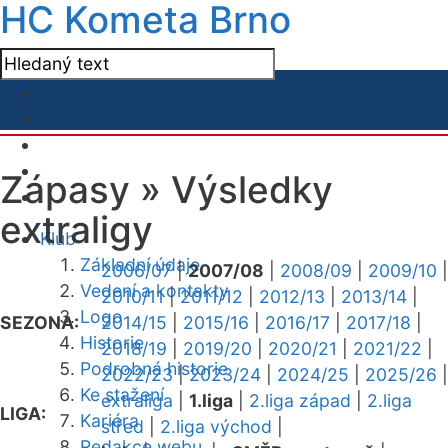
HC Kometa Brno
Zápasy »
Výsledky
extraligy
Klub
Základní údaje
2006/07
|
2007/08
|
2008/09
|
2009/10
|
Vedení a kontakty
2010/11
|
2011/12
|
2012/13
|
2013/14
|
Logo
SEZONA:
2014/15
|
2015/16
|
2016/17
|
2017/18
|
Historie
2018/19
|
2019/20
|
2020/21
|
2021/22
|
Podrobná historie
2022/23
|
2023/24
|
2024/25
|
2025/26
|
Ke stažení
extraliga
|
1.liga
|
2.liga západ
|
2.liga
LIGA:
Kariéra
střed
|
2.liga východ
|
Redakce webu