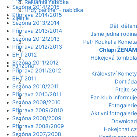
Reklamní nabídka
Sezóna 2014/2015
Hrdý partner - nabídka
Příprava 2014/2015
Žijeme
Sezóna 2013/2014
Děti dětem
Příprava 2013/2014
Jsme jedna rodina
Sezóna 2012/2013
Petr Koukal a Kometa
Příprava 2012/2013
Chlapi ŽENÁM
EHT 2012
Hokejová tombola
Sezóna 2011/2012
Fanzóna
Příprava 2011/2012
Království Komety
EHT 2011
Dortiáda
Sezóna 2010/2011
Ptejte se
Příprava 2010/2011
Fan klub informuje
Sezóna 2009/2010
Fotogalerie
Příprava 2009/2010
Aktivní fotogalerie
Sezóna 2008/2009
Download
Příprava 2008/2009
Hokejchat.cz
Sezóna 2007/2008