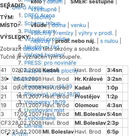
kolo
|
datum
|
SMĚR:
sestupně
|
SEŘADIT:
DRFG Arena
vzestupně
|
DRFG Arena
TÝM:
všechny
Schéma tribun
MÍSTO:
všude
|
doma
|
venku
|
Plánek areny
všechny
|
remízy
|
výhry v prodl.
|
VÝSLEDKY:
Virtuální prohlídka
nájezdy
|
prodl. nebo náj.
|
s nulou
|
Návštěvní řád
Zobrazit
tabulku
této sezóny a soutěže.
Veřejné bruslení
Tučně je vyznačen tým soupeře.
PRESS: pro novináře
41
02.02.2008
Kadaň
Havl. Brod
3:4sn
Rozpis ledové plochy
Vstupenky
39
26.01.2008
Havl. Brod
Hr. Králové
3:2sn
Permanentky 18/19
34
09.01.2008
Havl. Brod
Kadaň
1:0p
Přípravná utkání 18/19
21
14.11.2007
Havl. Brod
Prostějov
1:2p
Vstupenky 18/19
19
07.11.2007
Havl. Brod
Olomouc
4:3sn
Uvolňování míst
3
17.09.2007
Havl. Brod
Ml. Boleslav
5:4sn
Zvýhodněné
CF3
28.02.2008
Havl. Brod
Ml. Boleslav
2:3p
On-line
CF2
25.02.2008
Ml. Boleslav
Havl. Brod
6:5p
A-tým