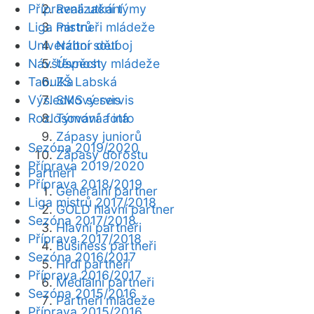
Přípravná utkání
Realizační týmy
Liga mistrů
Partneři mládeže
Univerzitní souboj
Nábor dětí
Návštěvnost
Úspěchy mládeže
Tabulka
ZŠ Labská
Výsledkový servis
SMS servis
Rozlosování a info
Týmová fota
Zápasy juniorů
Sezóna 2019/2020
Zápasy dorostu
Příprava 2019/2020
Partneři
Příprava 2018/2019
Generální partner
Liga mistrů 2017/2018
GOLD hlavní partner
Sezóna 2017/2018
Hlavní partneři
Příprava 2017/2018
Business partneři
Sezóna 2016/2017
Hrdí partneři
Příprava 2016/2017
Mediální partneři
Sezóna 2015/2016
Partneři mládeže
Příprava 2015/2016