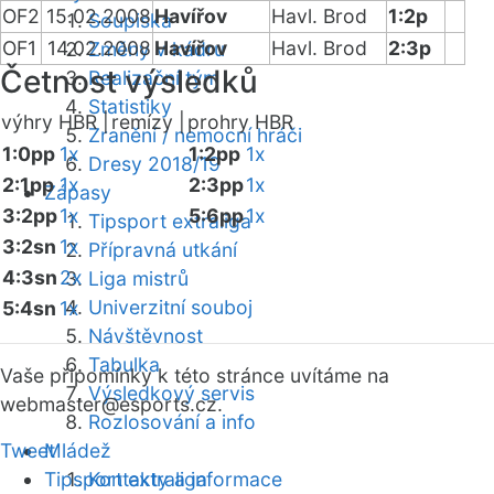
OF2
15.02.2008
Havířov
Havl. Brod
1:2p
Soupiska
OF1
14.02.2008
Havířov
Havl. Brod
2:3p
Změny v kádru
Četnost výsledků
Realizační tým
Statistiky
výhry HBR |
remízy |
prohry HBR
Zranění / nemocní hráči
1:0pp
1x
1:2pp
1x
Dresy 2018/19
2:1pp
1x
2:3pp
1x
Zápasy
3:2pp
1x
5:6pp
1x
Tipsport extraliga
3:2sn
1x
Přípravná utkání
4:3sn
2x
Liga mistrů
Univerzitní souboj
5:4sn
1x
Návštěvnost
Tabulka
Vaše připomínky k této stránce uvítáme na
Výsledkový servis
webmaster
@esports.cz.
Rozlosování a info
Tweet
Mládež
Tipsport extraliga
Kontakty a informace