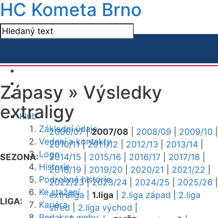
HC Kometa Brno
Zápasy »
Výsledky
extraligy
Klub
Základní údaje
2006/07
|
2007/08
|
2008/09
|
2009/10
|
Vedení a kontakty
2010/11
|
2011/12
|
2012/13
|
2013/14
|
Logo
SEZONA:
2014/15
|
2015/16
|
2016/17
|
2017/18
|
Historie
2018/19
|
2019/20
|
2020/21
|
2021/22
|
Podrobná historie
2022/23
|
2023/24
|
2024/25
|
2025/26
|
Ke stažení
extraliga
|
1.liga
|
2.liga západ
|
2.liga
LIGA:
Kariéra
střed
|
2.liga východ
|
Redakce webu