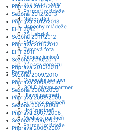
Realizační týmy
Příprava 2013/2014
Partneři mládeže
Sezóna 2012/2013
Nábor dětí
Příprava 2012/2013
Úspěchy mládeže
EHT 2012
ZŠ Labská
Sezóna 2011/2012
SMS servis
Příprava 2011/2012
Týmová fota
EHT 2011
Zápasy juniorů
Sezóna 2010/2011
Zápasy dorostu
Příprava 2010/2011
Partneři
Sezóna 2009/2010
Generální partner
Příprava 2009/2010
GOLD hlavní partner
Sezóna 2008/2009
Hlavní partneři
Příprava 2008/2009
Business partneři
Sezóna 2007/2008
Hrdí partneři
Příprava 2007/2008
Mediální partneři
Sezóna 2006/2007
Partneři mládeže
Příprava 2006/2007