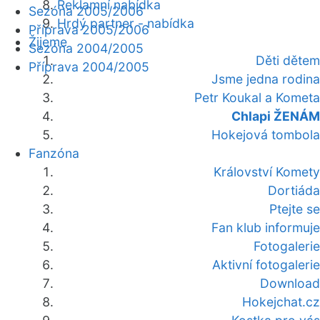
Reklamní nabídka
Sezóna 2005/2006
Hrdý partner - nabídka
Příprava 2005/2006
Žijeme
Sezóna 2004/2005
Děti dětem
Příprava 2004/2005
Jsme jedna rodina
Petr Koukal a Kometa
Chlapi ŽENÁM
Hokejová tombola
Fanzóna
Království Komety
Dortiáda
Ptejte se
Fan klub informuje
Fotogalerie
Aktivní fotogalerie
Download
Hokejchat.cz