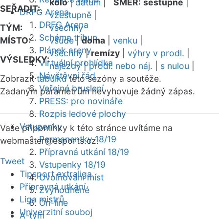
kolo
|
datum
|
SMĚR:
sestupně
|
SEŘADIT:
DRFG Arena
vzestupně
|
DRFG Arena
TÝM:
všechny
Schéma tribun
MÍSTO:
všude
|
doma
|
venku
|
Plánek areny
všechny
|
remízy
|
výhry v prodl.
|
VÝSLEDKY:
Virtuální prohlídka
nájezdy
|
prodl. nebo náj.
|
s nulou
|
Návštěvní řád
Zobrazit
tabulku
této sezóny a soutěže.
Veřejné bruslení
Zadaným parametrům nevyhovuje žádný zápas.
PRESS: pro novináře
Rozpis ledové plochy
Vstupenky
Vaše připomínky k této stránce uvítáme na
Permanentky 18/19
webmaster
@esports.cz.
Přípravná utkání 18/19
Tweet
Vstupenky 18/19
Tipsport extraliga
Uvolňování míst
Přípravná utkání
Zvýhodněné
Liga mistrů
On-line
Univerzitní souboj
A-tým