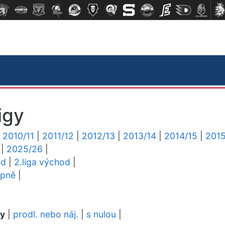
igy
|
2010/11
|
2011/12
|
2012/13
|
2013/14
|
2014/15
|
2015
|
2025/26
|
ed
|
2.liga východ
|
upně
|
dy
|
prodl. nebo náj.
|
s nulou
|