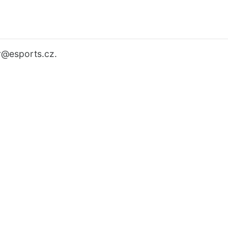
r
@esports.cz.