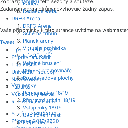
Zobrazit
tabulku
této sezóny a soutěže.
Kariéra
Zadaným parametrům nevyhovuje žádný zápas.
Redakce webu
DRFG Arena
DRFG Arena
Vaše připomínky k této stránce uvítáme na webmaste
Schéma tribun
Plánek areny
Tweet
Virtuální prohlídka
Tipsport extraliga
Návštěvní řád
Přípravná utkání
Veřejné bruslení
Liga mistrů
PRESS: pro novináře
Univerzitní souboj
Rozpis ledové plochy
Návštěvnost
Vstupenky
Tabulka
Permanentky 18/19
Výsledkový servis
Přípravná utkání 18/19
Rozlosování a info
Vstupenky 18/19
Sezóna 2019/2020
Uvolňování míst
Příprava 2019/2020
Zvýhodněné