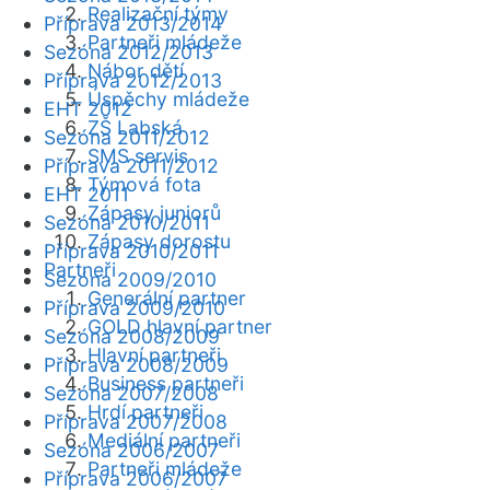
Realizační týmy
Příprava 2013/2014
Partneři mládeže
Sezóna 2012/2013
Nábor dětí
Příprava 2012/2013
Úspěchy mládeže
EHT 2012
ZŠ Labská
Sezóna 2011/2012
SMS servis
Příprava 2011/2012
Týmová fota
EHT 2011
Zápasy juniorů
Sezóna 2010/2011
Zápasy dorostu
Příprava 2010/2011
Partneři
Sezóna 2009/2010
Generální partner
Příprava 2009/2010
GOLD hlavní partner
Sezóna 2008/2009
Hlavní partneři
Příprava 2008/2009
Business partneři
Sezóna 2007/2008
Hrdí partneři
Příprava 2007/2008
Mediální partneři
Sezóna 2006/2007
Partneři mládeže
Příprava 2006/2007