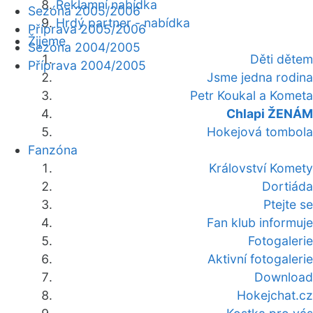
Reklamní nabídka
Sezóna 2005/2006
Hrdý partner - nabídka
Příprava 2005/2006
Žijeme
Sezóna 2004/2005
Děti dětem
Příprava 2004/2005
Jsme jedna rodina
Petr Koukal a Kometa
Chlapi ŽENÁM
Hokejová tombola
Fanzóna
Království Komety
Dortiáda
Ptejte se
Fan klub informuje
Fotogalerie
Aktivní fotogalerie
Download
Hokejchat.cz