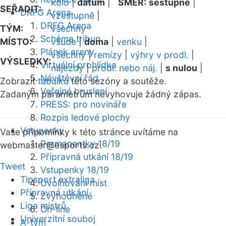
kolo
|
datum
|
SMĚR:
sestupně
|
SEŘADIT:
DRFG Arena
vzestupně
|
DRFG Arena
TÝM:
všechny
Schéma tribun
MÍSTO:
všude
|
doma
|
venku
|
Plánek areny
všechny
|
remízy
|
výhry v prodl.
|
VÝSLEDKY:
Virtuální prohlídka
nájezdy
|
prodl. nebo náj.
|
s nulou
|
Návštěvní řád
Zobrazit
tabulku
této sezóny a soutěže.
Veřejné bruslení
Zadaným parametrům nevyhovuje žádný zápas.
PRESS: pro novináře
Rozpis ledové plochy
Vstupenky
Vaše připomínky k této stránce uvítáme na
Permanentky 18/19
webmaster
@esports.cz.
Přípravná utkání 18/19
Tweet
Vstupenky 18/19
Tipsport extraliga
Uvolňování míst
Přípravná utkání
Zvýhodněné
Liga mistrů
On-line
Univerzitní souboj
A-tým