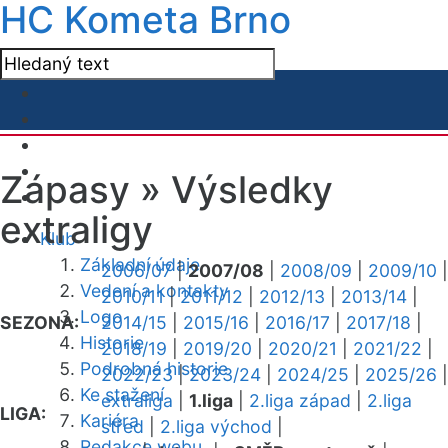
HC Kometa Brno
Zápasy »
Výsledky
extraligy
Klub
Základní údaje
2006/07
|
2007/08
|
2008/09
|
2009/10
|
Vedení a kontakty
2010/11
|
2011/12
|
2012/13
|
2013/14
|
Logo
SEZONA:
2014/15
|
2015/16
|
2016/17
|
2017/18
|
Historie
2018/19
|
2019/20
|
2020/21
|
2021/22
|
Podrobná historie
2022/23
|
2023/24
|
2024/25
|
2025/26
|
Ke stažení
extraliga
|
1.liga
|
2.liga západ
|
2.liga
LIGA:
Kariéra
střed
|
2.liga východ
|
Redakce webu