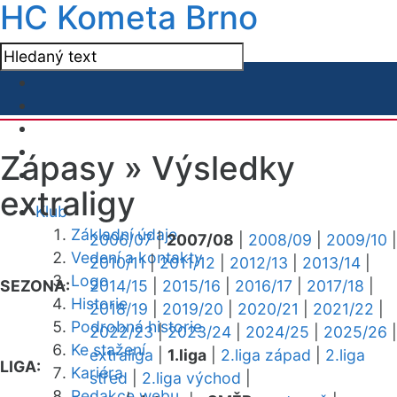
HC Kometa Brno
Zápasy »
Výsledky
extraligy
Klub
Základní údaje
2006/07
|
2007/08
|
2008/09
|
2009/10
|
Vedení a kontakty
2010/11
|
2011/12
|
2012/13
|
2013/14
|
Logo
SEZONA:
2014/15
|
2015/16
|
2016/17
|
2017/18
|
Historie
2018/19
|
2019/20
|
2020/21
|
2021/22
|
Podrobná historie
2022/23
|
2023/24
|
2024/25
|
2025/26
|
Ke stažení
extraliga
|
1.liga
|
2.liga západ
|
2.liga
LIGA:
Kariéra
střed
|
2.liga východ
|
Redakce webu