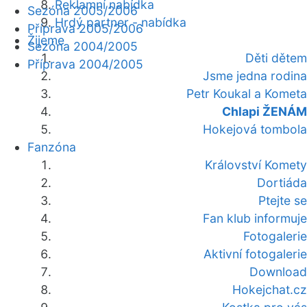
Reklamní nabídka
Sezóna 2005/2006
Hrdý partner - nabídka
Příprava 2005/2006
Žijeme
Sezóna 2004/2005
Děti dětem
Příprava 2004/2005
Jsme jedna rodina
Petr Koukal a Kometa
Chlapi ŽENÁM
Hokejová tombola
Fanzóna
Království Komety
Dortiáda
Ptejte se
Fan klub informuje
Fotogalerie
Aktivní fotogalerie
Download
Hokejchat.cz