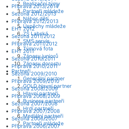
Realizační týmy
Příprava 2013/2014
Partneři mládeže
Sezóna 2012/2013
Nábor dětí
Příprava 2012/2013
Úspěchy mládeže
EHT 2012
ZŠ Labská
Sezóna 2011/2012
SMS servis
Příprava 2011/2012
Týmová fota
EHT 2011
Zápasy juniorů
Sezóna 2010/2011
Zápasy dorostu
Příprava 2010/2011
Partneři
Sezóna 2009/2010
Generální partner
Příprava 2009/2010
GOLD hlavní partner
Sezóna 2008/2009
Hlavní partneři
Příprava 2008/2009
Business partneři
Sezóna 2007/2008
Hrdí partneři
Příprava 2007/2008
Mediální partneři
Sezóna 2006/2007
Partneři mládeže
Příprava 2006/2007