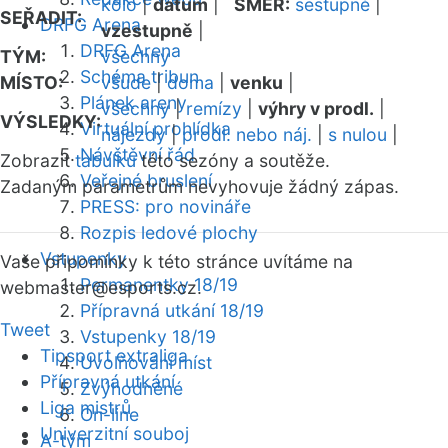
kolo
|
datum
|
SMĚR:
sestupně
|
SEŘADIT:
DRFG Arena
vzestupně
|
DRFG Arena
TÝM:
všechny
Schéma tribun
MÍSTO:
všude
|
doma
|
venku
|
Plánek areny
všechny
|
remízy
|
výhry v prodl.
|
VÝSLEDKY:
Virtuální prohlídka
nájezdy
|
prodl. nebo náj.
|
s nulou
|
Návštěvní řád
Zobrazit
tabulku
této sezóny a soutěže.
Veřejné bruslení
Zadaným parametrům nevyhovuje žádný zápas.
PRESS: pro novináře
Rozpis ledové plochy
Vstupenky
Vaše připomínky k této stránce uvítáme na
Permanentky 18/19
webmaster
@esports.cz.
Přípravná utkání 18/19
Tweet
Vstupenky 18/19
Tipsport extraliga
Uvolňování míst
Přípravná utkání
Zvýhodněné
Liga mistrů
On-line
Univerzitní souboj
A-tým