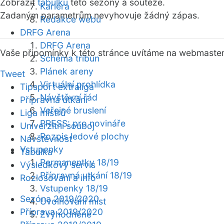
Zobrazit
tabulku
této sezóny a soutěže.
Kariéra
Zadaným parametrům nevyhovuje žádný zápas.
Redakce webu
DRFG Arena
DRFG Arena
Vaše připomínky k této stránce uvítáme na webmaste
Schéma tribun
Plánek areny
Tweet
Virtuální prohlídka
Tipsport extraliga
Návštěvní řád
Přípravná utkání
Veřejné bruslení
Liga mistrů
PRESS: pro novináře
Univerzitní souboj
Rozpis ledové plochy
Návštěvnost
Vstupenky
Tabulka
Permanentky 18/19
Výsledkový servis
Přípravná utkání 18/19
Rozlosování a info
Vstupenky 18/19
Sezóna 2019/2020
Uvolňování míst
Příprava 2019/2020
Zvýhodněné