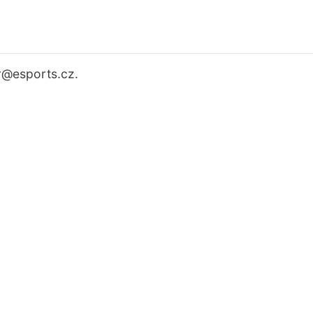
r
@esports.cz.