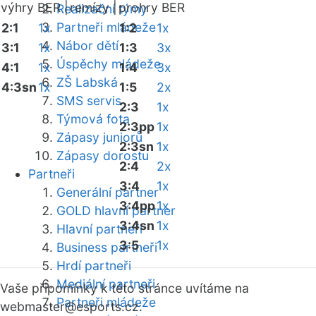
výhry BER |
remízy |
prohry BER
Realizační týmy
Partneři mládeže
2:1
1x
1:2
1x
Nábor dětí
3:1
1x
1:3
3x
Úspěchy mládeže
4:1
1x
1:4
3x
ZŠ Labská
4:3sn
1x
1:5
2x
SMS servis
2:3
1x
Týmová fota
2:3pp
1x
Zápasy juniorů
2:3sn
1x
Zápasy dorostu
2:4
2x
Partneři
3:4
1x
Generální partner
3:4pp
1x
GOLD hlavní partner
3:4sn
1x
Hlavní partneři
3:5
1x
Business partneři
Hrdí partneři
Mediální partneři
Vaše připomínky k této stránce uvítáme na
Partneři mládeže
webmaster
@esports.cz.