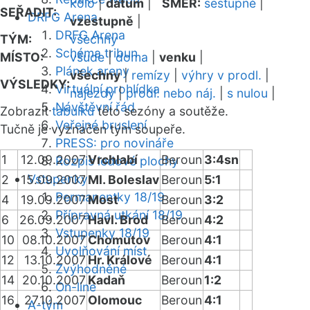
kolo
|
datum
|
SMĚR:
sestupně
|
SEŘADIT:
DRFG Arena
vzestupně
|
DRFG Arena
TÝM:
všechny
Schéma tribun
MÍSTO:
všude
|
doma
|
venku
|
Plánek areny
všechny
|
remízy
|
výhry v prodl.
|
VÝSLEDKY:
Virtuální prohlídka
nájezdy
|
prodl. nebo náj.
|
s nulou
|
Návštěvní řád
Zobrazit
tabulku
této sezóny a soutěže.
Veřejné bruslení
Tučně je vyznačen tým soupeře.
PRESS: pro novináře
1
12.09.2007
Vrchlabí
Beroun
3:4sn
Rozpis ledové plochy
Vstupenky
2
15.09.2007
Ml. Boleslav
Beroun
5:1
Permanentky 18/19
4
19.09.2007
Most
Beroun
3:2
Přípravná utkání 18/19
6
26.09.2007
Havl. Brod
Beroun
4:2
Vstupenky 18/19
10
08.10.2007
Chomutov
Beroun
4:1
Uvolňování míst
12
13.10.2007
Hr. Králové
Beroun
4:1
Zvýhodněné
14
20.10.2007
Kadaň
Beroun
1:2
On-line
16
27.10.2007
Olomouc
Beroun
4:1
A-tým