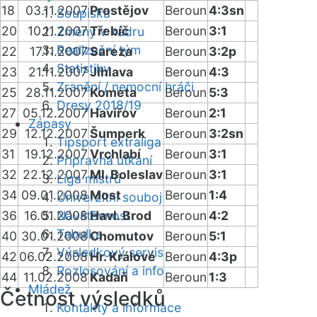
18
03.11.2007
Prostějov
Beroun
4:3sn
Soupiska
20
10.11.2007
Třebíč
Beroun
3:1
Změny v kádru
Realizační tým
22
17.11.2007
Sareza
Beroun
3:2p
Statistiky
23
21.11.2007
Jihlava
Beroun
4:3
Zranění / nemocní hráči
25
28.11.2007
Kometa
Beroun
5:3
Dresy 2018/19
27
05.12.2007
Havířov
Beroun
2:1
Zápasy
29
12.12.2007
Šumperk
Beroun
3:2sn
Tipsport extraliga
31
19.12.2007
Vrchlabí
Beroun
3:1
Přípravná utkání
32
22.12.2007
Ml. Boleslav
Beroun
3:1
Liga mistrů
34
09.01.2008
Most
Beroun
1:4
Univerzitní souboj
36
16.01.2008
Návštěvnost
Havl. Brod
Beroun
4:2
Tabulka
40
30.01.2008
Chomutov
Beroun
5:1
Výsledkový servis
42
06.02.2008
Hr. Králové
Beroun
4:3p
Rozlosování a info
44
11.02.2008
Kadaň
Beroun
1:3
Mládež
Četnost výsledků
Kontakty a informace