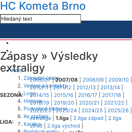
HC Kometa Brno
Zápasy »
Výsledky
extraligy
Klub
Základní údaje
2006/07
|
2007/08
|
2008/09
|
2009/10
|
Vedení a kontakty
2010/11
|
2011/12
|
2012/13
|
2013/14
|
Logo
SEZONA:
2014/15
|
2015/16
|
2016/17
|
2017/18
|
Historie
2018/19
|
2019/20
|
2020/21
|
2021/22
|
Podrobná historie
2022/23
|
2023/24
|
2024/25
|
2025/26
|
Ke stažení
extraliga
|
1.liga
|
2.liga západ
|
2.liga
LIGA:
Kariéra
střed
|
2.liga východ
|
Redakce webu