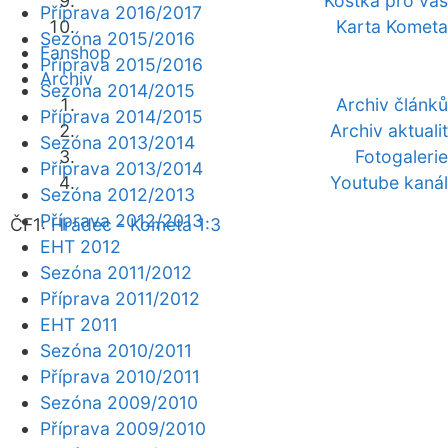
Kostka pro vás
Příprava 2016/2017
Karta Kometa
Sezóna 2015/2016
Fanshop
Příprava 2015/2016
Archiv
Sezóna 2014/2015
Archiv článků
Příprava 2014/2015
Archiv aktualit
Sezóna 2013/2014
Fotogalerie
Příprava 2013/2014
Youtube kanál
Sezóna 2012/2013
Příprava 2012/2013
ČF1:
Hradec - Kometa 1:3
EHT 2012
Sezóna 2011/2012
Příprava 2011/2012
EHT 2011
Sezóna 2010/2011
Příprava 2010/2011
Sezóna 2009/2010
Příprava 2009/2010