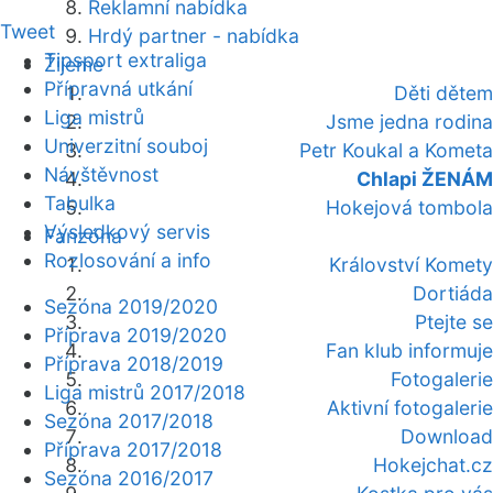
Reklamní nabídka
Tweet
Hrdý partner - nabídka
Tipsport extraliga
Žijeme
Přípravná utkání
Děti dětem
Liga mistrů
Jsme jedna rodina
Univerzitní souboj
Petr Koukal a Kometa
Návštěvnost
Chlapi ŽENÁM
Tabulka
Hokejová tombola
Výsledkový servis
Fanzóna
Rozlosování a info
Království Komety
Dortiáda
Sezóna 2019/2020
Ptejte se
Příprava 2019/2020
Fan klub informuje
Příprava 2018/2019
Fotogalerie
Liga mistrů 2017/2018
Aktivní fotogalerie
Sezóna 2017/2018
Download
Příprava 2017/2018
Hokejchat.cz
Sezóna 2016/2017