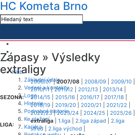
HC Kometa Brno
Zápasy »
Výsledky
extraligy
Klub
Základní údaje
2006/07
|
2007/08
|
2008/09
|
2009/10
|
Vedení a kontakty
2010/11
|
2011/12
|
2012/13
|
2013/14
|
Logo
SEZONA:
2014/15
|
2015/16
|
2016/17
|
2017/18
|
Historie
2018/19
|
2019/20
|
2020/21
|
2021/22
|
Podrobná historie
2022/23
|
2023/24
|
2024/25
|
2025/26
|
Ke stažení
extraliga
|
1.liga
|
2.liga západ
|
2.liga
LIGA:
Kariéra
střed
|
2.liga východ
|
Redakce webu