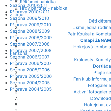
Reklamní nabídka
Sezóna 2010/2011
Hrdý partner - nabídka
Příprava 2010/2011
Žijeme
Sezóna 2009/2010
Děti dětem
Příprava 2009/2010
Jsme jedna rodina
Sezóna 2008/2009
Petr Koukal a Kometa
Příprava 2008/2009
Chlapi ŽENÁM
Sezóna 2007/2008
Hokejová tombola
Příprava 2007/2008
Fanzóna
Sezóna 2006/2007
Království Komety
Příprava 2006/2007
Dortiáda
Sezóna 2005/2006
Ptejte se
Příprava 2005/2006
Fan klub informuje
Sezóna 2004/2005
Fotogalerie
Příprava 2004/2005
Aktivní fotogalerie
Download
Hokejchat.cz