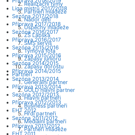
Příprava 2018/2019
Realizační týmy
Liga mistrů 2017/2018
Partneři mládeže
Sezóna 2017/2018
Nábor dětí
Příprava 2017/2018
Úspěchy mládeže
Sezóna 2016/2017
ZŠ Labská
Příprava 2016/2017
SMS servis
Sezóna 2015/2016
Týmová fota
Příprava 2015/2016
Zápasy juniorů
Sezóna 2014/2015
Zápasy dorostu
Příprava 2014/2015
Partneři
Sezóna 2013/2014
Generální partner
Příprava 2013/2014
GOLD hlavní partner
Sezóna 2012/2013
Hlavní partneři
Příprava 2012/2013
Business partneři
EHT 2012
Hrdí partneři
Sezóna 2011/2012
Mediální partneři
Příprava 2011/2012
Partneři mládeže
EHT 2011