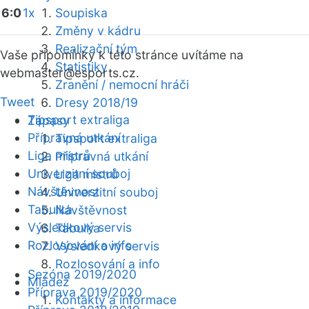
6:0
1x
Soupiska
Změny v kádru
Realizační tým
Vaše připomínky k této stránce uvítáme na
Statistiky
webmaster
@esports.cz.
Zranění / nemocní hráči
Tweet
Dresy 2018/19
Tipsport extraliga
Zápasy
Přípravná utkání
Tipsport extraliga
Liga mistrů
Přípravná utkání
Univerzitní souboj
Liga mistrů
Návštěvnost
Univerzitní souboj
Tabulka
Návštěvnost
Výsledkový servis
Tabulka
Rozlosování a info
Výsledkový servis
Rozlosování a info
Sezóna 2019/2020
Mládež
Příprava 2019/2020
Kontakty a informace