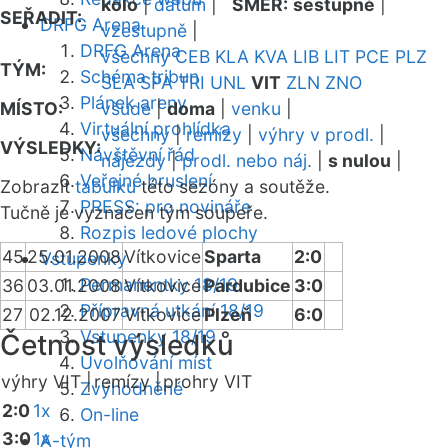
kolo
|
datum
|
SMĚR:
sestupně
|
SEŘADIT:
DRFG Arena
vzestupně
|
DRFG Arena
všechny
CEB
KLA
KVA
LIB
LIT
PCE
PLZ
TÝM:
Schéma tribun
SLA
SPA
TRI
UNL
VIT
ZLN
ZNO
Plánek areny
MÍSTO:
všude
|
doma
|
venku
|
Virtuální prohlídka
všechny
|
remízy
|
výhry v prodl.
|
VÝSLEDKY:
Návštěvní řád
nájezdy
|
prodl. nebo náj.
|
s nulou
|
Veřejné bruslení
Zobrazit
tabulku
této sezóny a soutěže.
PRESS: pro novináře
Tučně je vyznačen tým soupeře.
Rozpis ledové plochy
45
25.01.2008
Vítkovice
Sparta
2:0
Vstupenky
Permanentky 18/19
36
03.01.2008
Vítkovice
Pardubice
3:0
Přípravná utkání 18/19
27
02.12.2007
Vítkovice
Plzeň
6:0
Vstupenky 18/19
Četnost výsledků
Uvolňování míst
výhry VIT |
remízy |
prohry VIT
Zvýhodněné
2:0
1x
On-line
3:0
1x
A-tým