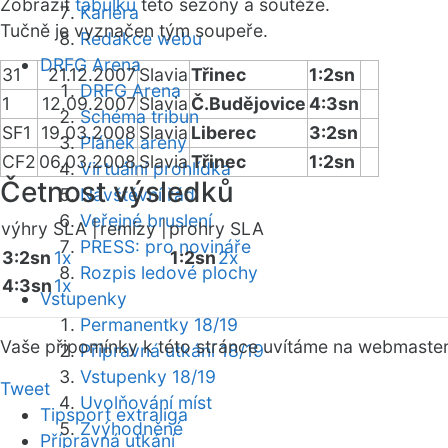
Zobrazit
tabulku
této sezóny a soutěže.
Kariéra
Tučně je vyznačen tým soupeře.
Redakce webu
DRFG Arena
31
21.12.2007
Slavia
Třinec
1:2sn
DRFG Arena
1
12.09.2007
Slavia
Č.Budějovice
4:3sn
Schéma tribun
SF1
19.03.2008
Slavia
Liberec
3:2sn
Plánek areny
CF2
06.03.2008
Slavia
Třinec
1:2sn
Virtuální prohlídka
Četnost výsledků
Návštěvní řád
Veřejné bruslení
výhry SLA |
remízy |
prohry SLA
PRESS: pro novináře
3:2sn
1x
1:2sn
2x
Rozpis ledové plochy
4:3sn
1x
Vstupenky
Permanentky 18/19
Vaše připomínky k této stránce uvítáme na webmaste
Přípravná utkání 18/19
Vstupenky 18/19
Tweet
Uvolňování míst
Tipsport extraliga
Zvýhodněné
Přípravná utkání