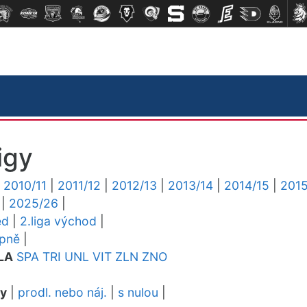
igy
|
2010/11
|
2011/12
|
2012/13
|
2013/14
|
2014/15
|
2015
|
2025/26
|
ed
|
2.liga východ
|
upně
|
LA
SPA
TRI
UNL
VIT
ZLN
ZNO
dy
|
prodl. nebo náj.
|
s nulou
|