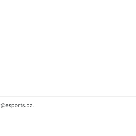
r
@esports.cz.