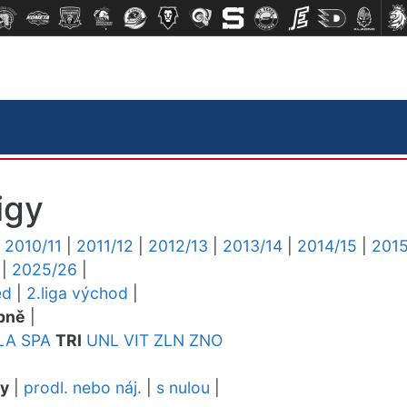
igy
|
2010/11
|
2011/12
|
2012/13
|
2013/14
|
2014/15
|
2015
|
2025/26
|
ed
|
2.liga východ
|
pně
|
LA
SPA
TRI
UNL
VIT
ZLN
ZNO
dy
|
prodl. nebo náj.
|
s nulou
|