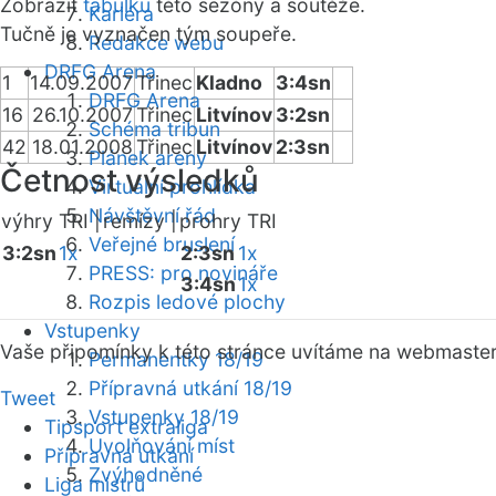
Zobrazit
tabulku
této sezóny a soutěže.
Kariéra
Tučně je vyznačen tým soupeře.
Redakce webu
DRFG Arena
1
14.09.2007
Třinec
Kladno
3:4sn
DRFG Arena
16
26.10.2007
Třinec
Litvínov
3:2sn
Schéma tribun
42
18.01.2008
Třinec
Litvínov
2:3sn
Plánek areny
Četnost výsledků
Virtuální prohlídka
Návštěvní řád
výhry TRI |
remízy |
prohry TRI
Veřejné bruslení
3:2sn
1x
2:3sn
1x
PRESS: pro novináře
3:4sn
1x
Rozpis ledové plochy
Vstupenky
Vaše připomínky k této stránce uvítáme na webmaste
Permanentky 18/19
Přípravná utkání 18/19
Tweet
Vstupenky 18/19
Tipsport extraliga
Uvolňování míst
Přípravná utkání
Zvýhodněné
Liga mistrů