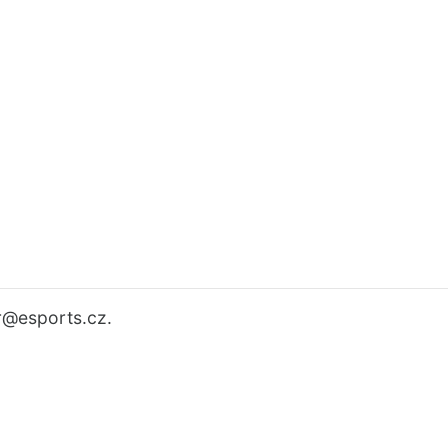
r
@esports.cz.