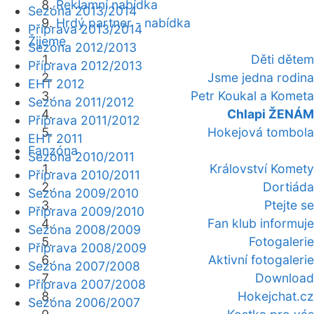
Reklamní nabídka
Sezóna 2013/2014
Hrdý partner - nabídka
Příprava 2013/2014
Žijeme
Sezóna 2012/2013
Děti dětem
Příprava 2012/2013
Jsme jedna rodina
EHT 2012
Petr Koukal a Kometa
Sezóna 2011/2012
Chlapi ŽENÁM
Příprava 2011/2012
Hokejová tombola
EHT 2011
Fanzóna
Sezóna 2010/2011
Království Komety
Příprava 2010/2011
Dortiáda
Sezóna 2009/2010
Ptejte se
Příprava 2009/2010
Fan klub informuje
Sezóna 2008/2009
Fotogalerie
Příprava 2008/2009
Aktivní fotogalerie
Sezóna 2007/2008
Download
Příprava 2007/2008
Hokejchat.cz
Sezóna 2006/2007