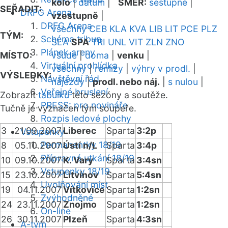
kolo
|
datum
|
SMĚR:
sestupně
|
SEŘADIT:
DRFG Arena
vzestupně
|
DRFG Arena
všechny
CEB
KLA
KVA
LIB
LIT
PCE
PLZ
TÝM:
Schéma tribun
SLA
SPA
TRI
UNL
VIT
ZLN
ZNO
Plánek areny
MÍSTO:
všude
|
doma
|
venku
|
Virtuální prohlídka
všechny
|
remízy
|
výhry v prodl.
|
VÝSLEDKY:
Návštěvní řád
nájezdy
|
prodl. nebo náj.
|
s nulou
|
Veřejné bruslení
Zobrazit
tabulku
této sezóny a soutěže.
PRESS: pro novináře
Tučně je vyznačen tým soupeře.
Rozpis ledové plochy
3
21.09.2007
Liberec
Sparta
3:2p
Vstupenky
Permanentky 18/19
8
05.10.2007
Ústí n/L
Sparta
3:4p
Přípravná utkání 18/19
10
09.10.2007
K. Vary
Sparta
3:4sn
Vstupenky 18/19
15
23.10.2007
Litvínov
Sparta
5:4sn
Uvolňování míst
19
04.11.2007
Vítkovice
Sparta
1:2sn
Zvýhodněné
24
23.11.2007
Znojmo
Sparta
1:2sn
On-line
26
30.11.2007
Plzeň
Sparta
4:3sn
A-tým