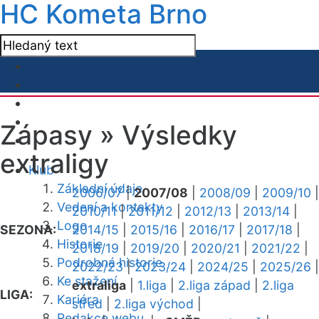
HC Kometa Brno
Zápasy »
Výsledky
extraligy
Klub
Základní údaje
2006/07
|
2007/08
|
2008/09
|
2009/10
|
Vedení a kontakty
2010/11
|
2011/12
|
2012/13
|
2013/14
|
Logo
SEZONA:
2014/15
|
2015/16
|
2016/17
|
2017/18
|
Historie
2018/19
|
2019/20
|
2020/21
|
2021/22
|
Podrobná historie
2022/23
|
2023/24
|
2024/25
|
2025/26
|
Ke stažení
extraliga
|
1.liga
|
2.liga západ
|
2.liga
LIGA:
Kariéra
střed
|
2.liga východ
|
Redakce webu