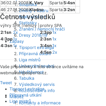
36
02.01.2008
K. Vary
Sparta
5:4sn
Soupiska
46
27.01.2008
Kladno
Sparta
3:2sn
Změny v kádru
Četnost výsledků
Realizační tým
Statistiky
výhry SPA |
remízy |
prohry SPA
Zranění / nemocní hráči
2:1sn
2x
2:3pp
1x
Dresy 2018/19
4:3pp
1x
2:3sn
1x
Zápasy
4:3sn
1x
3:4sn
1x
Tipsport extraliga
4:5sn
2x
Přípravná utkání
Liga mistrů
Univerzitní souboj
Vaše připomínky k této stránce uvítáme na
Návštěvnost
webmaster
@esports.cz.
Tabulka
Tweet
Výsledkový servis
Tipsport extraliga
Rozlosování a info
Přípravná utkání
Mládež
Liga mistrů
Kontakty a informace