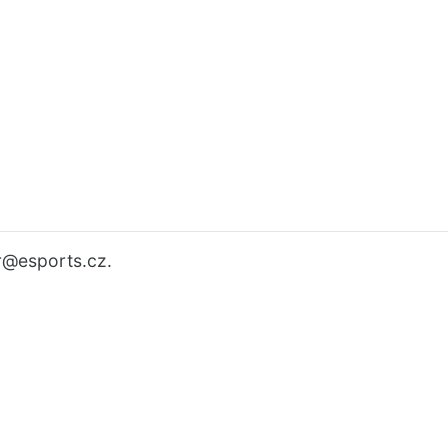
r
@esports.cz.