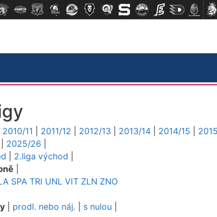
igy
|
2010/11
|
2011/12
|
2012/13
|
2013/14
|
2014/15
|
2015
|
2025/26
|
ed
|
2.liga východ
|
pně
|
LA
SPA
TRI
UNL
VIT
ZLN
ZNO
dy
|
prodl. nebo náj.
|
s nulou
|