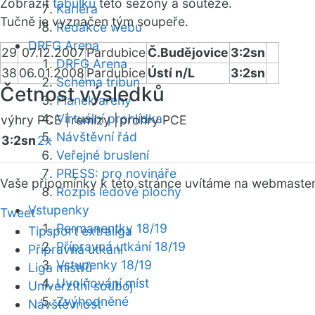
Zobrazit
tabulku
této sezóny a soutěže.
Kariéra
Tučně je vyznačen tým soupeře.
Redakce webu
DRFG Arena
29
07.12.2007
Pardubice
Č.Budějovice
3:2sn
DRFG Arena
38
06.01.2008
Pardubice
Ústí n/L
3:2sn
Schéma tribun
Četnost výsledků
Plánek areny
Virtuální prohlídka
výhry PCE |
remízy |
prohry PCE
Návštěvní řád
3:2sn
2x
Veřejné bruslení
PRESS: pro novináře
Vaše připomínky k této stránce uvítáme na webmaste
Rozpis ledové plochy
Vstupenky
Tweet
Permanentky 18/19
Tipsport extraliga
Přípravná utkání 18/19
Přípravná utkání
Vstupenky 18/19
Liga mistrů
Uvolňování míst
Univerzitní souboj
Zvýhodněné
Návštěvnost