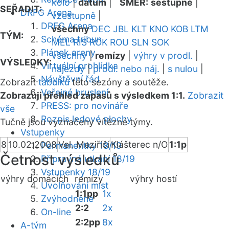
kolo
|
datum
|
SMĚR:
sestupně
|
SEŘADIT:
DRFG Arena
vzestupně
|
DRFG Arena
všechny
DEC
JBL
KLT
KNO
KOB
LTM
TÝM:
Schéma tribun
MEL
RIS
ROK
ROU
SLN
SOK
Plánek areny
všechny
|
remízy
|
výhry v prodl.
|
VÝSLEDKY:
Virtuální prohlídka
nájezdy
|
prodl. nebo náj.
|
s nulou
|
Návštěvní řád
Zobrazit
tabulku
této sezóny a soutěže.
Veřejné bruslení
Zobrazuji přehled zápasů s výsledkem 1:1.
Zobrazit
PRESS: pro novináře
vše
Rozpis ledové plochy
Tučně jsou vyznačeny vítězné týmy.
Vstupenky
8
10.02.2008
Vel. Meziříčí
Klášterec n/O
1:1p
Permanentky 18/19
Četnost výsledků
Přípravná utkání 18/19
Vstupenky 18/19
výhry domácích
remízy
výhry hostí
Uvolňování míst
1:1pp
1x
Zvýhodněné
2:2
2x
On-line
2:2pp
8x
A-tým