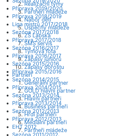
Sezóna 2019/2020
Realizační týmy
Příprava 2019/2020
Partneři mládeže
Příprava 2018/2019
Nábor dětí
Liga mistrů 2017/2018
Úspěchy mládeže
Sezóna 2017/2018
ZŠ Labská
Příprava 2017/2018
SMS servis
Sezóna 2016/2017
Týmová fota
Příprava 2016/2017
Zápasy juniorů
Sezóna 2015/2016
Zápasy dorostu
Příprava 2015/2016
Partneři
Sezóna 2014/2015
Generální partner
Příprava 2014/2015
GOLD hlavní partner
Sezóna 2013/2014
Hlavní partneři
Příprava 2013/2014
Business partneři
Sezóna 2012/2013
Hrdí partneři
Příprava 2012/2013
Mediální partneři
EHT 2012
Partneři mládeže
Sezóna 2011/2012