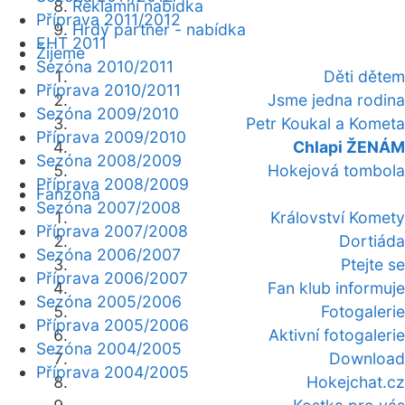
Reklamní nabídka
Příprava 2011/2012
Hrdý partner - nabídka
EHT 2011
Žijeme
Sezóna 2010/2011
Děti dětem
Příprava 2010/2011
Jsme jedna rodina
Sezóna 2009/2010
Petr Koukal a Kometa
Příprava 2009/2010
Chlapi ŽENÁM
Sezóna 2008/2009
Hokejová tombola
Příprava 2008/2009
Fanzóna
Sezóna 2007/2008
Království Komety
Příprava 2007/2008
Dortiáda
Sezóna 2006/2007
Ptejte se
Příprava 2006/2007
Fan klub informuje
Sezóna 2005/2006
Fotogalerie
Příprava 2005/2006
Aktivní fotogalerie
Sezóna 2004/2005
Download
Příprava 2004/2005
Hokejchat.cz