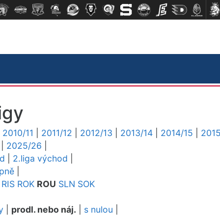
igy
|
2010/11
|
2011/12
|
2012/13
|
2013/14
|
2014/15
|
2015
|
2025/26
|
ed
|
2.liga východ
|
upně
|
RIS
ROK
ROU
SLN
SOK
y
|
prodl. nebo náj.
|
s nulou
|