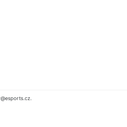
r
@esports.cz.