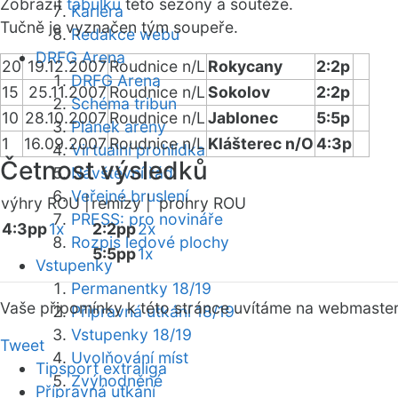
Zobrazit
tabulku
této sezóny a soutěže.
Kariéra
Tučně je vyznačen tým soupeře.
Redakce webu
DRFG Arena
20
19.12.2007
Roudnice n/L
Rokycany
2:2p
DRFG Arena
15
25.11.2007
Roudnice n/L
Sokolov
2:2p
Schéma tribun
10
28.10.2007
Roudnice n/L
Jablonec
5:5p
Plánek areny
1
16.09.2007
Roudnice n/L
Klášterec n/O
4:3p
Virtuální prohlídka
Četnost výsledků
Návštěvní řád
Veřejné bruslení
výhry ROU |
remízy |
prohry ROU
PRESS: pro novináře
4:3pp
1x
2:2pp
2x
Rozpis ledové plochy
5:5pp
1x
Vstupenky
Permanentky 18/19
Vaše připomínky k této stránce uvítáme na webmaste
Přípravná utkání 18/19
Vstupenky 18/19
Tweet
Uvolňování míst
Tipsport extraliga
Zvýhodněné
Přípravná utkání