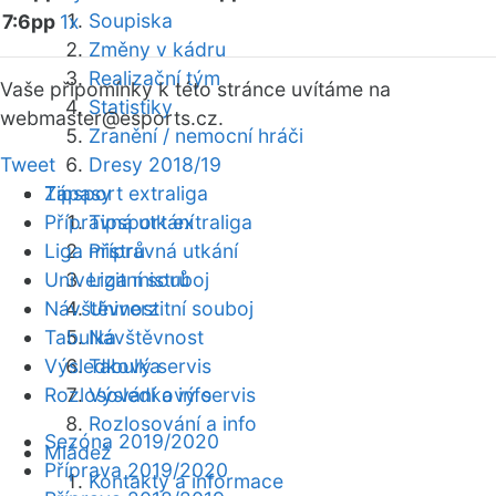
Soupiska
7:6pp
1x
Změny v kádru
Realizační tým
Vaše připomínky k této stránce uvítáme na
Statistiky
webmaster
@esports.cz.
Zranění / nemocní hráči
Tweet
Dresy 2018/19
Zápasy
Tipsport extraliga
Přípravná utkání
Tipsport extraliga
Liga mistrů
Přípravná utkání
Univerzitní souboj
Liga mistrů
Návštěvnost
Univerzitní souboj
Tabulka
Návštěvnost
Výsledkový servis
Tabulka
Rozlosování a info
Výsledkový servis
Rozlosování a info
Sezóna 2019/2020
Mládež
Příprava 2019/2020
Kontakty a informace