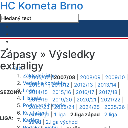
HC Kometa Brno
Zápasy »
Výsledky
extraligy
Klub
Základní údaje
2006/07
|
2007/08
|
2008/09
|
2009/10
|
Vedení a kontakty
2010/11
|
2011/12
|
2012/13
|
2013/14
|
Logo
SEZONA:
2014/15
|
2015/16
|
2016/17
|
2017/18
|
Historie
2018/19
|
2019/20
|
2020/21
|
2021/22
|
Podrobná historie
2022/23
|
2023/24
|
2024/25
|
2025/26
|
Ke stažení
extraliga
|
1.liga
|
2.liga západ
|
2.liga
LIGA:
Kariéra
střed
|
2.liga východ
|
Redakce webu