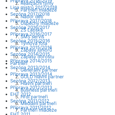
Příprava 2018/2019
Realizační týmy
Liga mistrů 2017/2018
Partneři mládeže
Sezóna 2017/2018
Nábor dětí
Příprava 2017/2018
Úspěchy mládeže
Sezóna 2016/2017
ZŠ Labská
Příprava 2016/2017
SMS servis
Sezóna 2015/2016
Týmová fota
Příprava 2015/2016
Zápasy juniorů
Sezóna 2014/2015
Zápasy dorostu
Příprava 2014/2015
Partneři
Sezóna 2013/2014
Generální partner
Příprava 2013/2014
GOLD hlavní partner
Sezóna 2012/2013
Hlavní partneři
Příprava 2012/2013
Business partneři
EHT 2012
Hrdí partneři
Sezóna 2011/2012
Mediální partneři
Příprava 2011/2012
Partneři mládeže
EHT 2011