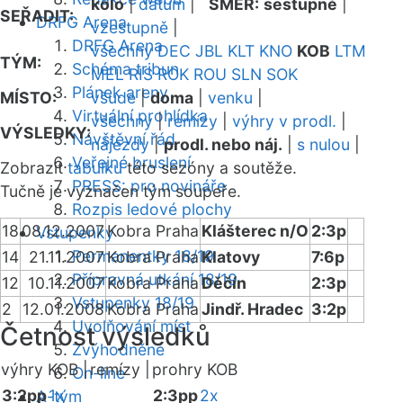
kolo
|
datum
|
SMĚR:
sestupně
|
SEŘADIT:
DRFG Arena
vzestupně
|
DRFG Arena
všechny
DEC
JBL
KLT
KNO
KOB
LTM
TÝM:
Schéma tribun
MEL
RIS
ROK
ROU
SLN
SOK
Plánek areny
MÍSTO:
všude
|
doma
|
venku
|
Virtuální prohlídka
všechny
|
remízy
|
výhry v prodl.
|
VÝSLEDKY:
Návštěvní řád
nájezdy
|
prodl. nebo náj.
|
s nulou
|
Veřejné bruslení
Zobrazit
tabulku
této sezóny a soutěže.
PRESS: pro novináře
Tučně je vyznačen tým soupeře.
Rozpis ledové plochy
18
08.12.2007
Kobra Praha
Klášterec n/O
2:3p
Vstupenky
Permanentky 18/19
14
21.11.2007
Kobra Praha
Klatovy
7:6p
Přípravná utkání 18/19
12
10.11.2007
Kobra Praha
Děčín
2:3p
Vstupenky 18/19
2
12.01.2008
Kobra Praha
Jindř. Hradec
3:2p
Uvolňování míst
Četnost výsledků
Zvýhodněné
výhry KOB |
remízy |
prohry KOB
On-line
3:2pp
1x
2:3pp
2x
A-tým