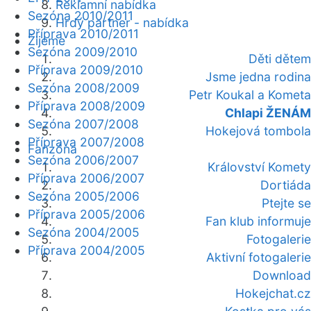
Reklamní nabídka
Sezóna 2010/2011
Hrdý partner - nabídka
Příprava 2010/2011
Žijeme
Sezóna 2009/2010
Děti dětem
Příprava 2009/2010
Jsme jedna rodina
Sezóna 2008/2009
Petr Koukal a Kometa
Příprava 2008/2009
Chlapi ŽENÁM
Sezóna 2007/2008
Hokejová tombola
Příprava 2007/2008
Fanzóna
Sezóna 2006/2007
Království Komety
Příprava 2006/2007
Dortiáda
Sezóna 2005/2006
Ptejte se
Příprava 2005/2006
Fan klub informuje
Sezóna 2004/2005
Fotogalerie
Příprava 2004/2005
Aktivní fotogalerie
Download
Hokejchat.cz