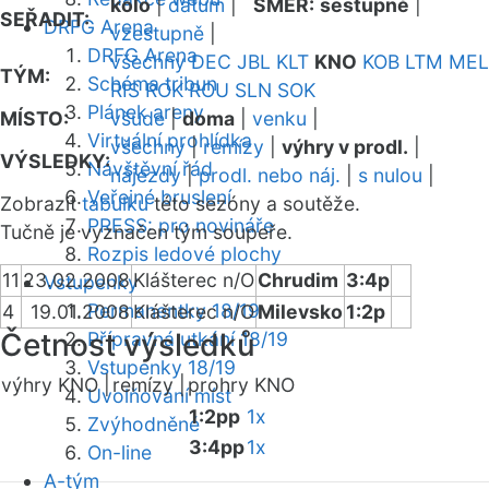
kolo
|
datum
|
SMĚR:
sestupně
|
SEŘADIT:
DRFG Arena
vzestupně
|
DRFG Arena
všechny
DEC
JBL
KLT
KNO
KOB
LTM
MEL
TÝM:
Schéma tribun
RIS
ROK
ROU
SLN
SOK
Plánek areny
MÍSTO:
všude
|
doma
|
venku
|
Virtuální prohlídka
všechny
|
remízy
|
výhry v prodl.
|
VÝSLEDKY:
Návštěvní řád
nájezdy
|
prodl. nebo náj.
|
s nulou
|
Veřejné bruslení
Zobrazit
tabulku
této sezóny a soutěže.
PRESS: pro novináře
Tučně je vyznačen tým soupeře.
Rozpis ledové plochy
11
23.02.2008
Klášterec n/O
Chrudim
3:4p
Vstupenky
Permanentky 18/19
4
19.01.2008
Klášterec n/O
Milevsko
1:2p
Četnost výsledků
Přípravná utkání 18/19
Vstupenky 18/19
výhry KNO |
remízy |
prohry KNO
Uvolňování míst
1:2pp
1x
Zvýhodněné
3:4pp
1x
On-line
A-tým