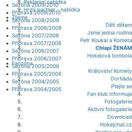
Reklamní nabídka
Sezóna 2009/2010
Hrdý partner - nabídka
Příprava 2009/2010
Žijeme
Sezóna 2008/2009
Děti dětem
Příprava 2008/2009
Jsme jedna rodina
Sezóna 2007/2008
Petr Koukal a Kometa
Příprava 2007/2008
Chlapi ŽENÁM
Sezóna 2006/2007
Hokejová tombola
Příprava 2006/2007
Fanzóna
Sezóna 2005/2006
Království Komety
Příprava 2005/2006
Dortiáda
Sezóna 2004/2005
Ptejte se
Příprava 2004/2005
Fan klub informuje
Fotogalerie
Aktivní fotogalerie
Download
Hokejchat.cz