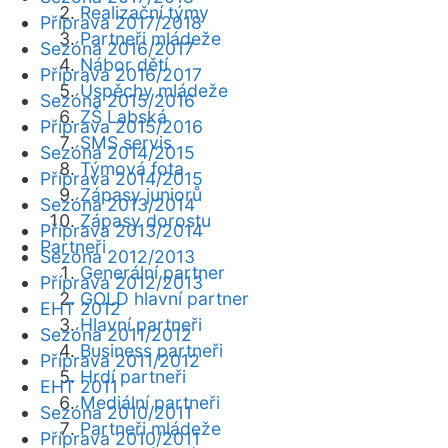
Realizační týmy
Příprava 2017/2018
Partneři mládeže
Sezóna 2016/2017
Nábor dětí
Příprava 2016/2017
Úspěchy mládeže
Sezóna 2015/2016
ZŠ Labská
Příprava 2015/2016
SMS servis
Sezóna 2014/2015
Týmová fota
Příprava 2014/2015
Zápasy juniorů
Sezóna 2013/2014
Zápasy dorostu
Příprava 2013/2014
Partneři
Sezóna 2012/2013
Generální partner
Příprava 2012/2013
GOLD hlavní partner
EHT 2012
Hlavní partneři
Sezóna 2011/2012
Business partneři
Příprava 2011/2012
Hrdí partneři
EHT 2011
Mediální partneři
Sezóna 2010/2011
Partneři mládeže
Příprava 2010/2011