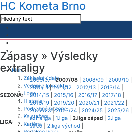
HC Kometa Brno
Zápasy »
Výsledky
extraligy
Klub
Základní údaje
2006/07
|
2007/08
|
2008/09
|
2009/10
|
Vedení a kontakty
2010/11
|
2011/12
|
2012/13
|
2013/14
|
Logo
SEZONA:
2014/15
|
2015/16
|
2016/17
|
2017/18
|
Historie
2018/19
|
2019/20
|
2020/21
|
2021/22
|
Podrobná historie
2022/23
|
2023/24
|
2024/25
|
2025/26
|
Ke stažení
extraliga
|
1.liga
|
2.liga západ
|
2.liga
LIGA:
Kariéra
střed
|
2.liga východ
|
Redakce webu