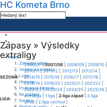
HC Kometa Brno
Zápasy »
Výsledky
extraligy
Klub
Základní údaje
2006/07
|
2007/08
|
2008/09
|
2009/10
|
Vedení a kontakty
2010/11
|
2011/12
|
2012/13
|
2013/14
|
Logo
SEZONA:
2014/15
|
2015/16
|
2016/17
|
2017/18
|
Historie
2018/19
|
2019/20
|
2020/21
|
2021/22
|
Podrobná historie
2022/23
|
2023/24
|
2024/25
|
2025/26
|
Ke stažení
extraliga
|
1.liga
|
2.liga západ
|
2.liga
LIGA:
Kariéra
střed
|
2.liga východ
|
Redakce webu