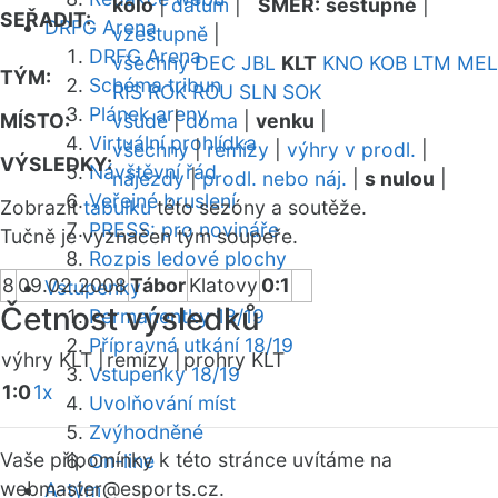
kolo
|
datum
|
SMĚR:
sestupně
|
SEŘADIT:
DRFG Arena
vzestupně
|
DRFG Arena
všechny
DEC
JBL
KLT
KNO
KOB
LTM
MEL
TÝM:
Schéma tribun
RIS
ROK
ROU
SLN
SOK
Plánek areny
MÍSTO:
všude
|
doma
|
venku
|
Virtuální prohlídka
všechny
|
remízy
|
výhry v prodl.
|
VÝSLEDKY:
Návštěvní řád
nájezdy
|
prodl. nebo náj.
|
s nulou
|
Veřejné bruslení
Zobrazit
tabulku
této sezóny a soutěže.
PRESS: pro novináře
Tučně je vyznačen tým soupeře.
Rozpis ledové plochy
8
09.02.2008
Tábor
Klatovy
0:1
Vstupenky
Četnost výsledků
Permanentky 18/19
Přípravná utkání 18/19
výhry KLT |
remízy |
prohry KLT
Vstupenky 18/19
1:0
1x
Uvolňování míst
Zvýhodněné
Vaše připomínky k této stránce uvítáme na
On-line
webmaster
@esports.cz.
A-tým