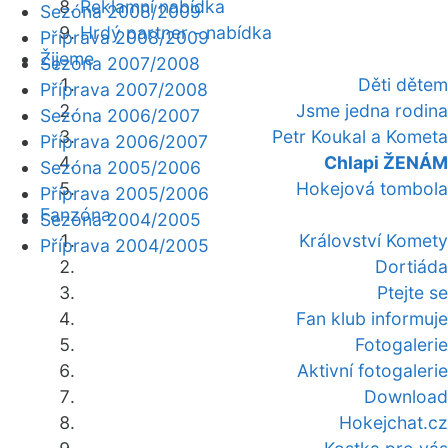
Reklamní nabídka
Sezóna 2008/2009
Hrdý partner - nabídka
Příprava 2008/2009
Žijeme
Sezóna 2007/2008
Děti dětem
Příprava 2007/2008
Jsme jedna rodina
Sezóna 2006/2007
Petr Koukal a Kometa
Příprava 2006/2007
Chlapi ŽENÁM
Sezóna 2005/2006
Hokejová tombola
Příprava 2005/2006
Fanzóna
Sezóna 2004/2005
Království Komety
Příprava 2004/2005
Dortiáda
Ptejte se
Fan klub informuje
Fotogalerie
Aktivní fotogalerie
Download
Hokejchat.cz