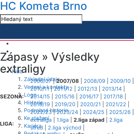
HC Kometa Brno
Zápasy »
Výsledky
extraligy
Klub
Základní údaje
2006/07
|
2007/08
|
2008/09
|
2009/10
|
Vedení a kontakty
2010/11
|
2011/12
|
2012/13
|
2013/14
|
Logo
SEZONA:
2014/15
|
2015/16
|
2016/17
|
2017/18
|
Historie
2018/19
|
2019/20
|
2020/21
|
2021/22
|
Podrobná historie
2022/23
|
2023/24
|
2024/25
|
2025/26
|
Ke stažení
extraliga
|
1.liga
|
2.liga západ
|
2.liga
LIGA:
Kariéra
střed
|
2.liga východ
|
Redakce webu