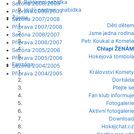
Reklamní nabídka
Sezóna 2008/2009
Hrdý partner - nabídka
Příprava 2008/2009
Žijeme
Sezóna 2007/2008
Děti dětem
Příprava 2007/2008
Jsme jedna rodina
Sezóna 2006/2007
Petr Koukal a Kometa
Příprava 2006/2007
Chlapi ŽENÁM
Sezóna 2005/2006
Hokejová tombola
Příprava 2005/2006
Fanzóna
Sezóna 2004/2005
Království Komety
Příprava 2004/2005
Dortiáda
Ptejte se
Fan klub informuje
Fotogalerie
Aktivní fotogalerie
Download
Hokejchat.cz