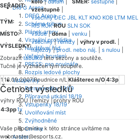
kolo
|
datum
|
SMĚR:
sestupně
|
SEŘADIT:
DRFG Arena
vzestupně
|
DRFG Arena
všechny
DEC
JBL
KLT
KNO
KOB
LTM
MEL
TÝM:
Schéma tribun
RIS
ROK
ROU
SLN
SOK
Plánek areny
MÍSTO:
všude
|
doma
|
venku
|
Virtuální prohlídka
všechny
|
remízy
|
výhry v prodl.
|
VÝSLEDKY:
Návštěvní řád
nájezdy
|
prodl. nebo náj.
|
s nulou
|
Veřejné bruslení
Zobrazit
tabulku
této sezóny a soutěže.
PRESS: pro novináře
Tučně je vyznačen tým soupeře.
Rozpis ledové plochy
1
16.09.2007
Roudnice n/L
Klášterec n/O
4:3p
Vstupenky
Četnost výsledků
Permanentky 18/19
Přípravná utkání 18/19
výhry ROU |
remízy |
prohry ROU
Vstupenky 18/19
4:3pp
1x
Uvolňování míst
Zvýhodněné
Vaše připomínky k této stránce uvítáme na
On-line
webmaster
@esports.cz.
A-tým