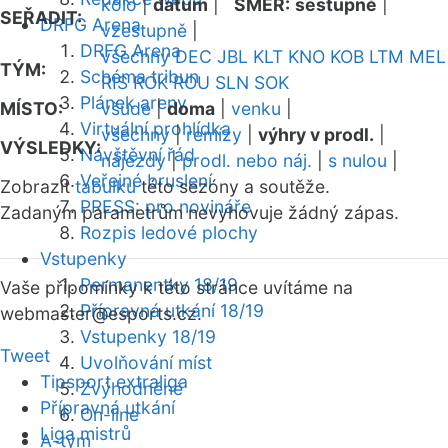
kolo
|
datum
|
SMĚR:
sestupně
|
SEŘADIT:
DRFG Arena
vzestupně
|
DRFG Arena
všechny
DEC
JBL
KLT
KNO
KOB
LTM
MEL
TÝM:
Schéma tribun
RIS
ROK
ROU
SLN
SOK
Plánek areny
MÍSTO:
všude
|
doma
|
venku
|
Virtuální prohlídka
všechny
|
remízy
|
výhry v prodl.
|
VÝSLEDKY:
Návštěvní řád
nájezdy
|
prodl. nebo náj.
|
s nulou
|
Veřejné bruslení
Zobrazit
tabulku
této sezóny a soutěže.
PRESS: pro novináře
Zadaným parametrům nevyhovuje žádný zápas.
Rozpis ledové plochy
Vstupenky
Permanentky 18/19
Vaše připomínky k této stránce uvítáme na
Přípravná utkání 18/19
webmaster
@esports.cz.
Vstupenky 18/19
Tweet
Uvolňování míst
Tipsport extraliga
Zvýhodněné
Přípravná utkání
On-line
Liga mistrů
A-tým