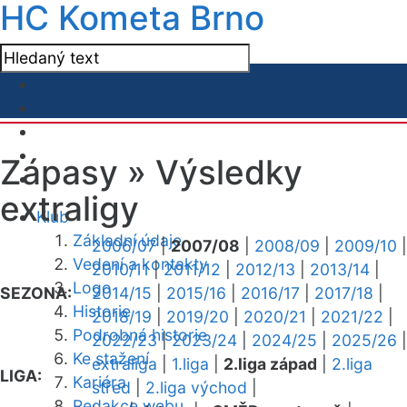
HC Kometa Brno
Zápasy »
Výsledky
extraligy
Klub
Základní údaje
2006/07
|
2007/08
|
2008/09
|
2009/10
|
Vedení a kontakty
2010/11
|
2011/12
|
2012/13
|
2013/14
|
Logo
SEZONA:
2014/15
|
2015/16
|
2016/17
|
2017/18
|
Historie
2018/19
|
2019/20
|
2020/21
|
2021/22
|
Podrobná historie
2022/23
|
2023/24
|
2024/25
|
2025/26
|
Ke stažení
extraliga
|
1.liga
|
2.liga západ
|
2.liga
LIGA:
Kariéra
střed
|
2.liga východ
|
Redakce webu