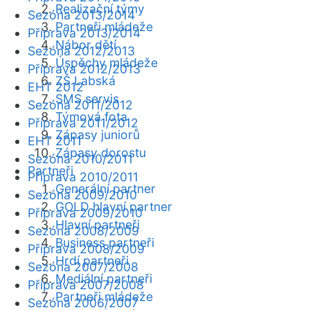
Realizační týmy
Sezóna 2013/2014
Partneři mládeže
Příprava 2013/2014
Nábor dětí
Sezóna 2012/2013
Úspěchy mládeže
Příprava 2012/2013
ZŠ Labská
EHT 2012
SMS servis
Sezóna 2011/2012
Týmová fota
Příprava 2011/2012
Zápasy juniorů
EHT 2011
Zápasy dorostu
Sezóna 2010/2011
Partneři
Příprava 2010/2011
Generální partner
Sezóna 2009/2010
GOLD hlavní partner
Příprava 2009/2010
Hlavní partneři
Sezóna 2008/2009
Business partneři
Příprava 2008/2009
Hrdí partneři
Sezóna 2007/2008
Mediální partneři
Příprava 2007/2008
Partneři mládeže
Sezóna 2006/2007