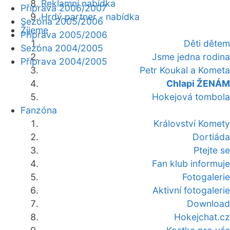
Reklamní nabídka
Příprava 2006/2007
Hrdý partner - nabídka
Sezóna 2005/2006
Žijeme
Příprava 2005/2006
Děti dětem
Sezóna 2004/2005
Jsme jedna rodina
Příprava 2004/2005
Petr Koukal a Kometa
Chlapi ŽENÁM
Hokejová tombola
Fanzóna
Království Komety
Dortiáda
Ptejte se
Fan klub informuje
Fotogalerie
Aktivní fotogalerie
Download
Hokejchat.cz