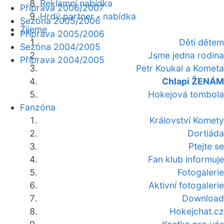
Reklamní nabídka
Příprava 2006/2007
Hrdý partner - nabídka
Sezóna 2005/2006
Žijeme
Příprava 2005/2006
Děti dětem
Sezóna 2004/2005
Jsme jedna rodina
Příprava 2004/2005
Petr Koukal a Kometa
Chlapi ŽENÁM
Hokejová tombola
Fanzóna
Království Komety
Dortiáda
Ptejte se
Fan klub informuje
Fotogalerie
Aktivní fotogalerie
Download
Hokejchat.cz