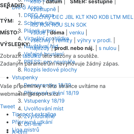
kolo
|
datum
|
SMĚR:
sestupně
|
SEŘADIT:
DRFG Arena
vzestupně
|
DRFG Arena
všechny
DEC
JBL
KLT
KNO
KOB
LTM
MEL
TÝM:
Schéma tribun
RIS
ROK
ROU
SLN
SOK
Plánek areny
MÍSTO:
všude
|
doma
|
venku
|
Virtuální prohlídka
všechny
|
remízy
|
výhry v prodl.
|
VÝSLEDKY:
Návštěvní řád
nájezdy
|
prodl. nebo náj.
|
s nulou
|
Veřejné bruslení
Zobrazit
tabulku
této sezóny a soutěže.
PRESS: pro novináře
Zadaným parametrům nevyhovuje žádný zápas.
Rozpis ledové plochy
Vstupenky
Permanentky 18/19
Vaše připomínky k této stránce uvítáme na
Přípravná utkání 18/19
webmaster
@esports.cz.
Vstupenky 18/19
Tweet
Uvolňování míst
Tipsport extraliga
Zvýhodněné
Přípravná utkání
On-line
Liga mistrů
A-tým