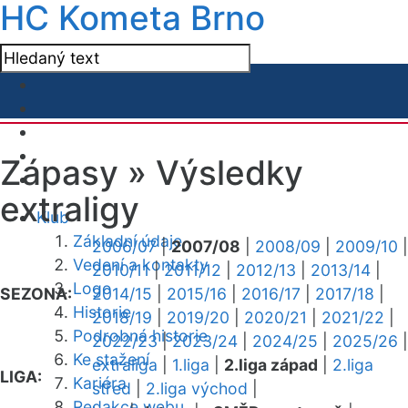
HC Kometa Brno
Zápasy »
Výsledky
extraligy
Klub
Základní údaje
2006/07
|
2007/08
|
2008/09
|
2009/10
|
Vedení a kontakty
2010/11
|
2011/12
|
2012/13
|
2013/14
|
Logo
SEZONA:
2014/15
|
2015/16
|
2016/17
|
2017/18
|
Historie
2018/19
|
2019/20
|
2020/21
|
2021/22
|
Podrobná historie
2022/23
|
2023/24
|
2024/25
|
2025/26
|
Ke stažení
extraliga
|
1.liga
|
2.liga západ
|
2.liga
LIGA:
Kariéra
střed
|
2.liga východ
|
Redakce webu