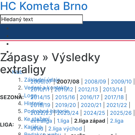
HC Kometa Brno
Zápasy »
Výsledky
extraligy
Klub
Základní údaje
2006/07
|
2007/08
|
2008/09
|
2009/10
|
Vedení a kontakty
2010/11
|
2011/12
|
2012/13
|
2013/14
|
Logo
SEZONA:
2014/15
|
2015/16
|
2016/17
|
2017/18
|
Historie
2018/19
|
2019/20
|
2020/21
|
2021/22
|
Podrobná historie
2022/23
|
2023/24
|
2024/25
|
2025/26
|
Ke stažení
extraliga
|
1.liga
|
2.liga západ
|
2.liga
LIGA:
Kariéra
střed
|
2.liga východ
|
Redakce webu