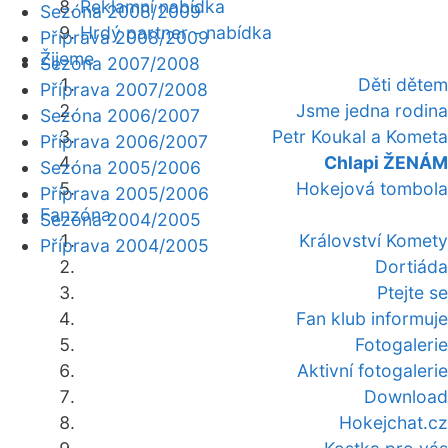
Reklamní nabídka
Sezóna 2008/2009
Hrdý partner - nabídka
Příprava 2008/2009
Žijeme
Sezóna 2007/2008
Děti dětem
Příprava 2007/2008
Jsme jedna rodina
Sezóna 2006/2007
Petr Koukal a Kometa
Příprava 2006/2007
Chlapi ŽENÁM
Sezóna 2005/2006
Hokejová tombola
Příprava 2005/2006
Fanzóna
Sezóna 2004/2005
Království Komety
Příprava 2004/2005
Dortiáda
Ptejte se
Fan klub informuje
Fotogalerie
Aktivní fotogalerie
Download
Hokejchat.cz