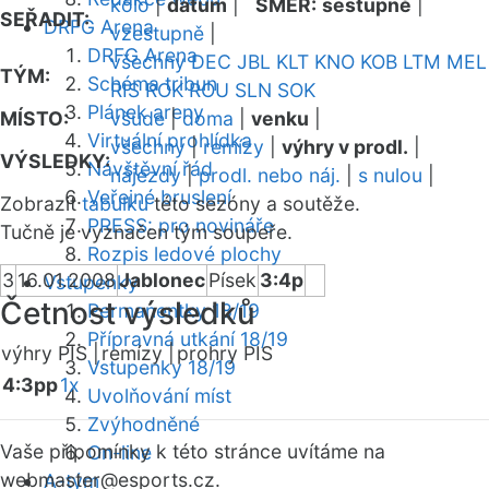
kolo
|
datum
|
SMĚR:
sestupně
|
SEŘADIT:
DRFG Arena
vzestupně
|
DRFG Arena
všechny
DEC
JBL
KLT
KNO
KOB
LTM
MEL
TÝM:
Schéma tribun
RIS
ROK
ROU
SLN
SOK
Plánek areny
MÍSTO:
všude
|
doma
|
venku
|
Virtuální prohlídka
všechny
|
remízy
|
výhry v prodl.
|
VÝSLEDKY:
Návštěvní řád
nájezdy
|
prodl. nebo náj.
|
s nulou
|
Veřejné bruslení
Zobrazit
tabulku
této sezóny a soutěže.
PRESS: pro novináře
Tučně je vyznačen tým soupeře.
Rozpis ledové plochy
3
16.01.2008
Jablonec
Písek
3:4p
Vstupenky
Četnost výsledků
Permanentky 18/19
Přípravná utkání 18/19
výhry PIS |
remízy |
prohry PIS
Vstupenky 18/19
4:3pp
1x
Uvolňování míst
Zvýhodněné
Vaše připomínky k této stránce uvítáme na
On-line
webmaster
@esports.cz.
A-tým