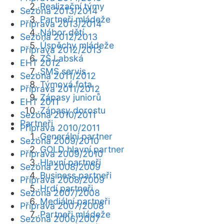
Realizační týmy
Sezóna 2013/2014
Partneři mládeže
Příprava 2013/2014
Nábor dětí
Sezóna 2012/2013
Úspěchy mládeže
Příprava 2012/2013
ZŠ Labská
EHT 2012
SMS servis
Sezóna 2011/2012
Týmová fota
Příprava 2011/2012
Zápasy juniorů
EHT 2011
Zápasy dorostu
Sezóna 2010/2011
Partneři
Příprava 2010/2011
Generální partner
Sezóna 2009/2010
GOLD hlavní partner
Příprava 2009/2010
Hlavní partneři
Sezóna 2008/2009
Business partneři
Příprava 2008/2009
Hrdí partneři
Sezóna 2007/2008
Mediální partneři
Příprava 2007/2008
Partneři mládeže
Sezóna 2006/2007