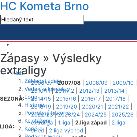
HC Kometa Brno
Zápasy »
Výsledky
extraligy
Klub
Základní údaje
2006/07
|
2007/08
|
2008/09
|
2009/10
|
Vedení a kontakty
2010/11
|
2011/12
|
2012/13
|
2013/14
|
Logo
SEZONA:
2014/15
|
2015/16
|
2016/17
|
2017/18
|
Historie
2018/19
|
2019/20
|
2020/21
|
2021/22
|
Podrobná historie
2022/23
|
2023/24
|
2024/25
|
2025/26
|
Ke stažení
extraliga
|
1.liga
|
2.liga západ
|
2.liga
LIGA:
Kariéra
střed
|
2.liga východ
|
Redakce webu