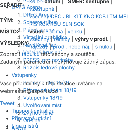
kolo
|
datum
|
SMĚR:
sestupně
|
SEŘADIT:
DRFG Arena
vzestupně
|
DRFG Arena
všechny
DEC
JBL
KLT
KNO
KOB
LTM
MEL
TÝM:
Schéma tribun
RIS
ROK
ROU
SLN
SOK
Plánek areny
MÍSTO:
všude
|
doma
|
venku
|
Virtuální prohlídka
všechny
|
remízy
|
výhry v prodl.
|
VÝSLEDKY:
Návštěvní řád
nájezdy
|
prodl. nebo náj.
|
s nulou
|
Veřejné bruslení
Zobrazit
tabulku
této sezóny a soutěže.
PRESS: pro novináře
Zadaným parametrům nevyhovuje žádný zápas.
Rozpis ledové plochy
Vstupenky
Permanentky 18/19
Vaše připomínky k této stránce uvítáme na
Přípravná utkání 18/19
webmaster
@esports.cz.
Vstupenky 18/19
Tweet
Uvolňování míst
Tipsport extraliga
Zvýhodněné
Přípravná utkání
On-line
Liga mistrů
A-tým