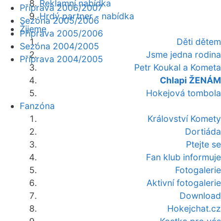
Reklamní nabídka
Příprava 2006/2007
Hrdý partner - nabídka
Sezóna 2005/2006
Žijeme
Příprava 2005/2006
Děti dětem
Sezóna 2004/2005
Jsme jedna rodina
Příprava 2004/2005
Petr Koukal a Kometa
Chlapi ŽENÁM
Hokejová tombola
Fanzóna
Království Komety
Dortiáda
Ptejte se
Fan klub informuje
Fotogalerie
Aktivní fotogalerie
Download
Hokejchat.cz