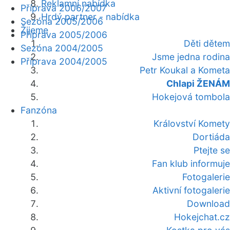
Reklamní nabídka
Příprava 2006/2007
Hrdý partner - nabídka
Sezóna 2005/2006
Žijeme
Příprava 2005/2006
Děti dětem
Sezóna 2004/2005
Jsme jedna rodina
Příprava 2004/2005
Petr Koukal a Kometa
Chlapi ŽENÁM
Hokejová tombola
Fanzóna
Království Komety
Dortiáda
Ptejte se
Fan klub informuje
Fotogalerie
Aktivní fotogalerie
Download
Hokejchat.cz