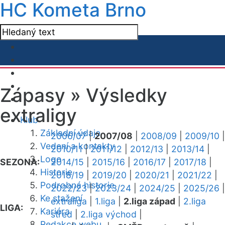
HC Kometa Brno
Zápasy »
Výsledky
extraligy
Klub
Základní údaje
2006/07
|
2007/08
|
2008/09
|
2009/10
|
Vedení a kontakty
2010/11
|
2011/12
|
2012/13
|
2013/14
|
Logo
SEZONA:
2014/15
|
2015/16
|
2016/17
|
2017/18
|
Historie
2018/19
|
2019/20
|
2020/21
|
2021/22
|
Podrobná historie
2022/23
|
2023/24
|
2024/25
|
2025/26
|
Ke stažení
extraliga
|
1.liga
|
2.liga západ
|
2.liga
LIGA:
Kariéra
střed
|
2.liga východ
|
Redakce webu