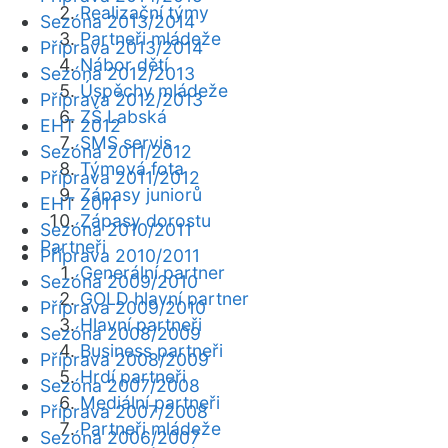
Realizační týmy
Sezóna 2013/2014
Partneři mládeže
Příprava 2013/2014
Nábor dětí
Sezóna 2012/2013
Úspěchy mládeže
Příprava 2012/2013
ZŠ Labská
EHT 2012
SMS servis
Sezóna 2011/2012
Týmová fota
Příprava 2011/2012
Zápasy juniorů
EHT 2011
Zápasy dorostu
Sezóna 2010/2011
Partneři
Příprava 2010/2011
Generální partner
Sezóna 2009/2010
GOLD hlavní partner
Příprava 2009/2010
Hlavní partneři
Sezóna 2008/2009
Business partneři
Příprava 2008/2009
Hrdí partneři
Sezóna 2007/2008
Mediální partneři
Příprava 2007/2008
Partneři mládeže
Sezóna 2006/2007