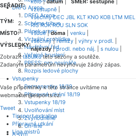
kolo
|
datum
|
SMĚR:
sestupně
|
SEŘADIT:
DRFG Arena
vzestupně
|
DRFG Arena
všechny
DEC
JBL
KLT
KNO
KOB
LTM
MEL
TÝM:
Schéma tribun
RIS
ROK
ROU
SLN
SOK
Plánek areny
MÍSTO:
všude
|
doma
|
venku
|
Virtuální prohlídka
všechny
|
remízy
|
výhry v prodl.
|
VÝSLEDKY:
Návštěvní řád
nájezdy
|
prodl. nebo náj.
|
s nulou
|
Veřejné bruslení
Zobrazit
tabulku
této sezóny a soutěže.
PRESS: pro novináře
Zadaným parametrům nevyhovuje žádný zápas.
Rozpis ledové plochy
Vstupenky
Permanentky 18/19
Vaše připomínky k této stránce uvítáme na
Přípravná utkání 18/19
webmaster
@esports.cz.
Vstupenky 18/19
Tweet
Uvolňování míst
Tipsport extraliga
Zvýhodněné
Přípravná utkání
On-line
Liga mistrů
A-tým