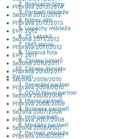
Realizační týmy
Příprava 2013/2014
Partneři mládeže
Sezóna 2012/2013
Nábor dětí
Příprava 2012/2013
Úspěchy mládeže
EHT 2012
ZŠ Labská
Sezóna 2011/2012
SMS servis
Příprava 2011/2012
Týmová fota
EHT 2011
Zápasy juniorů
Sezóna 2010/2011
Zápasy dorostu
Příprava 2010/2011
Partneři
Sezóna 2009/2010
Generální partner
Příprava 2009/2010
GOLD hlavní partner
Sezóna 2008/2009
Hlavní partneři
Příprava 2008/2009
Business partneři
Sezóna 2007/2008
Hrdí partneři
Příprava 2007/2008
Mediální partneři
Sezóna 2006/2007
Partneři mládeže
Příprava 2006/2007