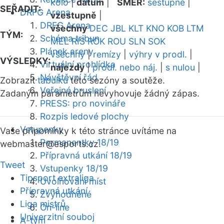
kolo
|
datum
|
SMĚR:
sestupně
|
SEŘADIT:
DRFG Arena
vzestupně
|
DRFG Arena
všechny
DEC
JBL
KLT
KNO
KOB
LTM
TÝM:
Schéma tribun
MEL
RIS
ROK
ROU
SLN
SOK
Plánek areny
všechny
|
remízy
|
výhry v prodl.
|
VÝSLEDKY:
Virtuální prohlídka
nájezdy
|
prodl. nebo náj.
|
s nulou
|
Návštěvní řád
Zobrazit
tabulku
této sezóny a soutěže.
Veřejné bruslení
Zadaným parametrům nevyhovuje žádný zápas.
PRESS: pro novináře
Rozpis ledové plochy
Vstupenky
Vaše připomínky k této stránce uvítáme na
Permanentky 18/19
webmaster
@esports.cz.
Přípravná utkání 18/19
Tweet
Vstupenky 18/19
Tipsport extraliga
Uvolňování míst
Přípravná utkání
Zvýhodněné
Liga mistrů
On-line
Univerzitní souboj
A-tým