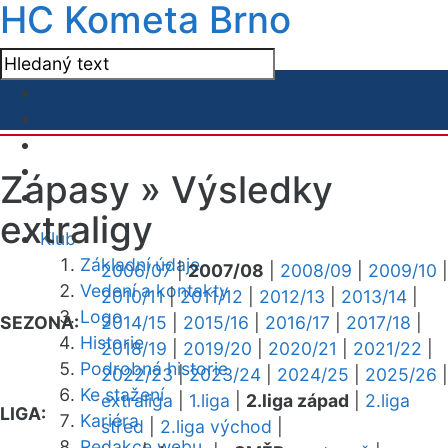
HC Kometa Brno
Zápasy »
Výsledky
extraligy
Klub
Základní údaje
2006/07
|
2007/08
|
2008/09
|
2009/10
|
Vedení a kontakty
2010/11
|
2011/12
|
2012/13
|
2013/14
|
Logo
SEZONA:
2014/15
|
2015/16
|
2016/17
|
2017/18
|
Historie
2018/19
|
2019/20
|
2020/21
|
2021/22
|
Podrobná historie
2022/23
|
2023/24
|
2024/25
|
2025/26
|
Ke stažení
extraliga
|
1.liga
|
2.liga západ
|
2.liga
LIGA:
Kariéra
střed
|
2.liga východ
|
Redakce webu