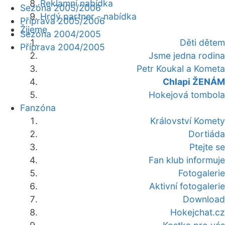
Reklamní nabídka
Sezóna 2005/2006
Hrdý partner - nabídka
Příprava 2005/2006
Žijeme
Sezóna 2004/2005
Děti dětem
Příprava 2004/2005
Jsme jedna rodina
Petr Koukal a Kometa
Chlapi ŽENÁM
Hokejová tombola
Fanzóna
Království Komety
Dortiáda
Ptejte se
Fan klub informuje
Fotogalerie
Aktivní fotogalerie
Download
Hokejchat.cz