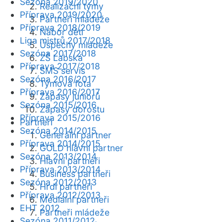
Sezóna 2019/2020
Realizační týmy
Příprava 2019/2020
Partneři mládeže
Příprava 2018/2019
Nábor dětí
Liga mistrů 2017/2018
Úspěchy mládeže
Sezóna 2017/2018
ZŠ Labská
Příprava 2017/2018
SMS servis
Sezóna 2016/2017
Týmová fota
Příprava 2016/2017
Zápasy juniorů
Sezóna 2015/2016
Zápasy dorostu
Příprava 2015/2016
Partneři
Sezóna 2014/2015
Generální partner
Příprava 2014/2015
GOLD hlavní partner
Sezóna 2013/2014
Hlavní partneři
Příprava 2013/2014
Business partneři
Sezóna 2012/2013
Hrdí partneři
Příprava 2012/2013
Mediální partneři
EHT 2012
Partneři mládeže
Sezóna 2011/2012