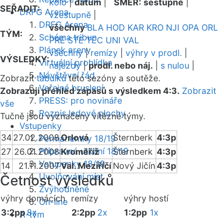
kolo
|
datum
|
SMĚR:
sestupně
|
SEŘADIT:
DRFG Arena
vzestupně
|
DRFG Arena
všechny
BLA
HOD
KAR
KRO
NJI
OPA
ORL
TÝM:
Schéma tribun
PRE
STE
TEC
UNI
VAL
Plánek areny
všechny
|
remízy
|
výhry v prodl.
|
VÝSLEDKY:
Virtuální prohlídka
nájezdy
|
prodl. nebo náj.
|
s nulou
|
Návštěvní řád
Zobrazit
tabulku
této sezóny a soutěže.
Veřejné bruslení
Zobrazuji přehled zápasů s výsledkem 4:3.
Zobrazit
PRESS: pro novináře
vše
Rozpis ledové plochy
Tučně jsou vyznačeny vítězné týmy.
Vstupenky
34
27.02.2008
Orlová
Šternberk
4:3p
Permanentky 18/19
Přípravná utkání 18/19
27
26.01.2008
Kroměříž
Šternberk
4:3p
Vstupenky 18/19
14
21.11.2007
Val. Meziříčí
Nový Jičín
4:3p
Uvolňování míst
Četnost výsledků
Zvýhodněné
výhry domácích
remízy
výhry hostí
On-line
3:2pp
8x
2:2pp
2x
1:2pp
1x
A-tým