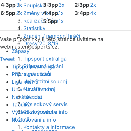
4:3pp
3x
3:3pp
3x
2:3pp
2x
Soupiska
6:5pp
2x
Změny v kádru
4:4pp
1x
3:4pp
4x
Realizační tým
5:5pp
1x
Statistiky
Zranění / nemocní hráči
Vaše připomínky k této stránce uvítáme na
Dresy 2018/19
webmaster
@esports.cz.
Zápasy
Tipsport extraliga
Tweet
Přípravná utkání
Tipsport extraliga
Liga mistrů
Přípravná utkání
Univerzitní souboj
Liga mistrů
Návštěvnost
Univerzitní souboj
Tabulka
Návštěvnost
Výsledkový servis
Tabulka
Rozlosování a info
Výsledkový servis
Mládež
Rozlosování a info
Kontakty a informace