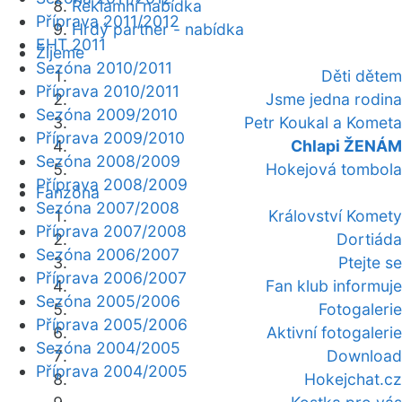
Reklamní nabídka
Příprava 2011/2012
Hrdý partner - nabídka
EHT 2011
Žijeme
Sezóna 2010/2011
Děti dětem
Příprava 2010/2011
Jsme jedna rodina
Sezóna 2009/2010
Petr Koukal a Kometa
Příprava 2009/2010
Chlapi ŽENÁM
Sezóna 2008/2009
Hokejová tombola
Příprava 2008/2009
Fanzóna
Sezóna 2007/2008
Království Komety
Příprava 2007/2008
Dortiáda
Sezóna 2006/2007
Ptejte se
Příprava 2006/2007
Fan klub informuje
Sezóna 2005/2006
Fotogalerie
Příprava 2005/2006
Aktivní fotogalerie
Sezóna 2004/2005
Download
Příprava 2004/2005
Hokejchat.cz