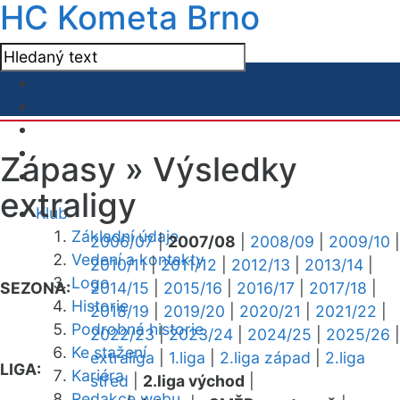
HC Kometa Brno
Zápasy »
Výsledky
extraligy
Klub
Základní údaje
2006/07
|
2007/08
|
2008/09
|
2009/10
|
Vedení a kontakty
2010/11
|
2011/12
|
2012/13
|
2013/14
|
Logo
SEZONA:
2014/15
|
2015/16
|
2016/17
|
2017/18
|
Historie
2018/19
|
2019/20
|
2020/21
|
2021/22
|
Podrobná historie
2022/23
|
2023/24
|
2024/25
|
2025/26
|
Ke stažení
extraliga
|
1.liga
|
2.liga západ
|
2.liga
LIGA:
Kariéra
střed
|
2.liga východ
|
Redakce webu