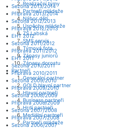
Realizační týmy
Sezóna 2013/2014
Partneři mládeže
Příprava 2013/2014
Nábor dětí
Sezóna 2012/2013
Úspěchy mládeže
Příprava 2012/2013
ZŠ Labská
EHT 2012
SMS servis
Sezóna 2011/2012
Týmová fota
Příprava 2011/2012
Zápasy juniorů
EHT 2011
Zápasy dorostu
Sezóna 2010/2011
Partneři
Příprava 2010/2011
Generální partner
Sezóna 2009/2010
GOLD hlavní partner
Příprava 2009/2010
Hlavní partneři
Sezóna 2008/2009
Business partneři
Příprava 2008/2009
Hrdí partneři
Sezóna 2007/2008
Mediální partneři
Příprava 2007/2008
Partneři mládeže
Sezóna 2006/2007