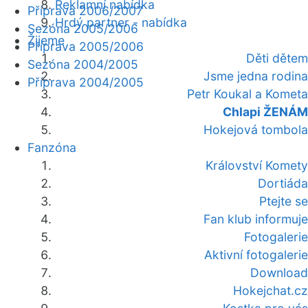
Reklamní nabídka
Příprava 2006/2007
Hrdý partner - nabídka
Sezóna 2005/2006
Žijeme
Příprava 2005/2006
Děti dětem
Sezóna 2004/2005
Jsme jedna rodina
Příprava 2004/2005
Petr Koukal a Kometa
Chlapi ŽENÁM
Hokejová tombola
Fanzóna
Království Komety
Dortiáda
Ptejte se
Fan klub informuje
Fotogalerie
Aktivní fotogalerie
Download
Hokejchat.cz