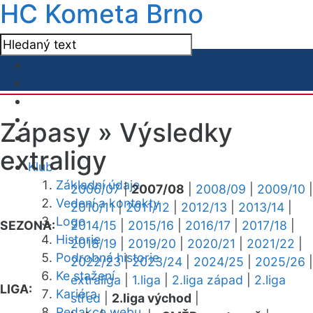
HC Kometa Brno
Zápasy »
Výsledky
extraligy
Klub
Základní údaje
2006/07
|
2007/08
|
2008/09
|
2009/10
|
Vedení a kontakty
2010/11
|
2011/12
|
2012/13
|
2013/14
|
Logo
SEZONA:
2014/15
|
2015/16
|
2016/17
|
2017/18
|
Historie
2018/19
|
2019/20
|
2020/21
|
2021/22
|
Podrobná historie
2022/23
|
2023/24
|
2024/25
|
2025/26
|
Ke stažení
extraliga
|
1.liga
|
2.liga západ
|
2.liga
LIGA:
Kariéra
střed
|
2.liga východ
|
Redakce webu