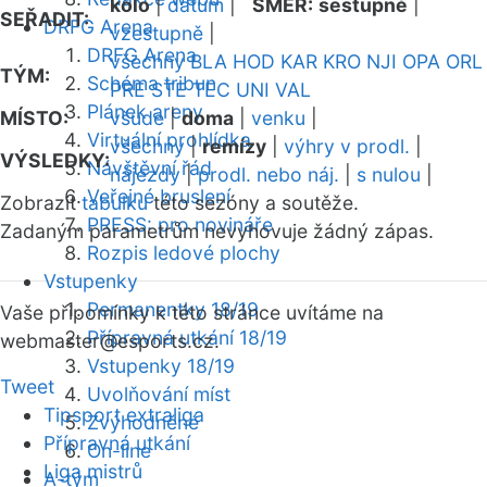
kolo
|
datum
|
SMĚR:
sestupně
|
SEŘADIT:
DRFG Arena
vzestupně
|
DRFG Arena
všechny
BLA
HOD
KAR
KRO
NJI
OPA
ORL
TÝM:
Schéma tribun
PRE
STE
TEC
UNI
VAL
Plánek areny
MÍSTO:
všude
|
doma
|
venku
|
Virtuální prohlídka
všechny
|
remízy
|
výhry v prodl.
|
VÝSLEDKY:
Návštěvní řád
nájezdy
|
prodl. nebo náj.
|
s nulou
|
Veřejné bruslení
Zobrazit
tabulku
této sezóny a soutěže.
PRESS: pro novináře
Zadaným parametrům nevyhovuje žádný zápas.
Rozpis ledové plochy
Vstupenky
Permanentky 18/19
Vaše připomínky k této stránce uvítáme na
Přípravná utkání 18/19
webmaster
@esports.cz.
Vstupenky 18/19
Tweet
Uvolňování míst
Tipsport extraliga
Zvýhodněné
Přípravná utkání
On-line
Liga mistrů
A-tým