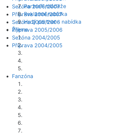
Partneři mládeže
Sezóna 2006/2007
Reklamní nabídka
Příprava 2006/2007
Hrdý partner - nabídka
Sezóna 2005/2006
Žijeme
Příprava 2005/2006
Sezóna 2004/2005
Příprava 2004/2005
Fanzóna