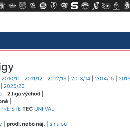
igy
|
2010/11
|
2011/12
|
2012/13
|
2013/14
|
2014/15
|
2015
|
2025/26
|
ed
|
2.liga východ
|
pně
|
PRE
STE
TEC
UNI
VAL
y
|
prodl. nebo náj.
|
s nulou
|