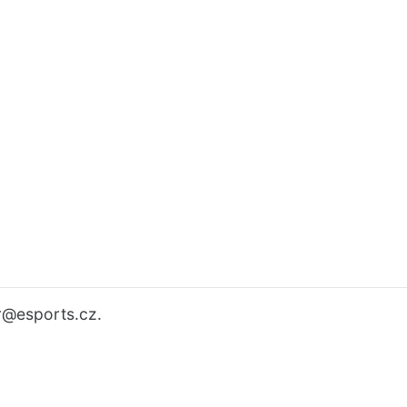
r
@esports.cz.