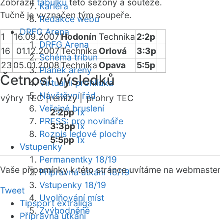
Zobrazit
tabulku
této sezóny a soutěže.
Kariéra
Tučně je vyznačen tým soupeře.
Redakce webu
DRFG Arena
1
16.09.2007
Hodonín
Technika
2:2p
DRFG Arena
16
01.12.2007
Technika
Orlová
3:3p
Schéma tribun
23
05.01.2008
Technika
Opava
5:5p
Plánek areny
Četnost výsledků
Virtuální prohlídka
Návštěvní řád
výhry TEC |
remízy |
prohry TEC
Veřejné bruslení
2:2pp
1x
PRESS: pro novináře
3:3pp
1x
Rozpis ledové plochy
5:5pp
1x
Vstupenky
Permanentky 18/19
Vaše připomínky k této stránce uvítáme na webmaste
Přípravná utkání 18/19
Vstupenky 18/19
Tweet
Uvolňování míst
Tipsport extraliga
Zvýhodněné
Přípravná utkání