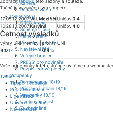
Zobrazit
tabulku
této sezóny a soutěže.
Kariéra
Tučně je vyznačen tým soupeře.
Redakce webu
DRFG Arena
17
05.12.2007
Val. Meziříčí
Uničov
0:4
DRFG Arena
10
28.10.2007
Karviná
Uničov
4:0
Schéma tribun
Četnost výsledků
Plánek areny
Virtuální prohlídka
výhry UNI |
remízy |
prohry UNI
Návštěvní řád
4:0
1x
0:4
1x
Veřejné bruslení
PRESS: pro novináře
Vaše připomínky k této stránce uvítáme na webmaste
Rozpis ledové plochy
Vstupenky
Tweet
Permanentky 18/19
Tipsport extraliga
Přípravná utkání 18/19
Přípravná utkání
Vstupenky 18/19
Liga mistrů
Uvolňování míst
Univerzitní souboj
Zvýhodněné
Návštěvnost