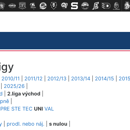
igy
|
2010/11
|
2011/12
|
2012/13
|
2013/14
|
2014/15
|
2015
|
2025/26
|
ed
|
2.liga východ
|
upně
|
PRE
STE
TEC
UNI
VAL
y
|
prodl. nebo náj.
|
s nulou
|