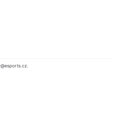
r
@esports.cz.