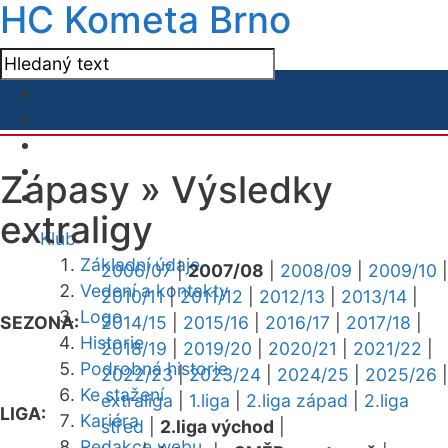
HC Kometa Brno
Zápasy »
Výsledky
extraligy
Klub
Základní údaje
2006/07
|
2007/08
|
2008/09
|
2009/10
|
Vedení a kontakty
2010/11
|
2011/12
|
2012/13
|
2013/14
|
Logo
SEZONA:
2014/15
|
2015/16
|
2016/17
|
2017/18
|
Historie
2018/19
|
2019/20
|
2020/21
|
2021/22
|
Podrobná historie
2022/23
|
2023/24
|
2024/25
|
2025/26
|
Ke stažení
extraliga
|
1.liga
|
2.liga západ
|
2.liga
LIGA:
Kariéra
střed
|
2.liga východ
|
Redakce webu