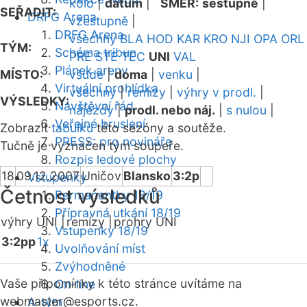
kolo
|
datum
|
SMĚR:
sestupně
|
SEŘADIT:
DRFG Arena
vzestupně
|
DRFG Arena
všechny
BLA
HOD
KAR
KRO
NJI
OPA
ORL
TÝM:
Schéma tribun
PRE
STE
TEC
UNI
VAL
Plánek areny
MÍSTO:
všude
|
doma
|
venku
|
Virtuální prohlídka
všechny
|
remízy
|
výhry v prodl.
|
VÝSLEDKY:
Návštěvní řád
nájezdy
|
prodl. nebo náj.
|
s nulou
|
Veřejné bruslení
Zobrazit
tabulku
této sezóny a soutěže.
PRESS: pro novináře
Tučně je vyznačen tým soupeře.
Rozpis ledové plochy
18
09.12.2007
Uničov
Blansko
3:2p
Vstupenky
Četnost výsledků
Permanentky 18/19
Přípravná utkání 18/19
výhry UNI |
remízy |
prohry UNI
Vstupenky 18/19
3:2pp
1x
Uvolňování míst
Zvýhodněné
Vaše připomínky k této stránce uvítáme na
On-line
webmaster
@esports.cz.
A-tým