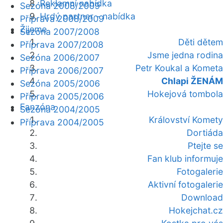
Reklamní nabídka
Sezóna 2008/2009
Hrdý partner - nabídka
Příprava 2008/2009
Žijeme
Sezóna 2007/2008
Děti dětem
Příprava 2007/2008
Jsme jedna rodina
Sezóna 2006/2007
Petr Koukal a Kometa
Příprava 2006/2007
Chlapi ŽENÁM
Sezóna 2005/2006
Hokejová tombola
Příprava 2005/2006
Fanzóna
Sezóna 2004/2005
Království Komety
Příprava 2004/2005
Dortiáda
Ptejte se
Fan klub informuje
Fotogalerie
Aktivní fotogalerie
Download
Hokejchat.cz