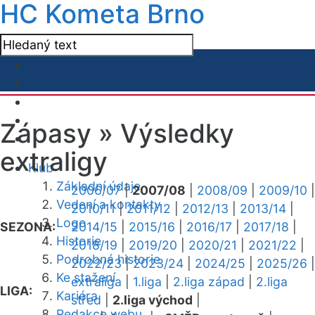
HC Kometa Brno
Zápasy »
Výsledky
extraligy
Klub
Základní údaje
2006/07
|
2007/08
|
2008/09
|
2009/10
|
Vedení a kontakty
2010/11
|
2011/12
|
2012/13
|
2013/14
|
Logo
SEZONA:
2014/15
|
2015/16
|
2016/17
|
2017/18
|
Historie
2018/19
|
2019/20
|
2020/21
|
2021/22
|
Podrobná historie
2022/23
|
2023/24
|
2024/25
|
2025/26
|
Ke stažení
extraliga
|
1.liga
|
2.liga západ
|
2.liga
LIGA:
Kariéra
střed
|
2.liga východ
|
Redakce webu