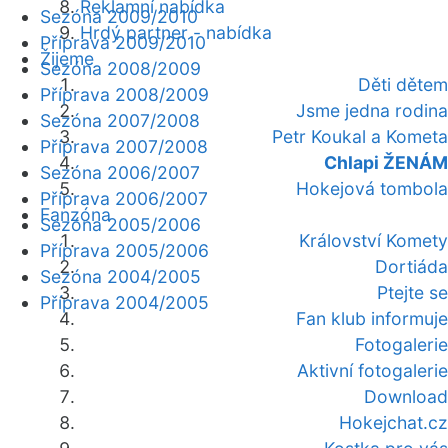
Reklamní nabídka
Sezóna 2009/2010
Hrdý partner - nabídka
Příprava 2009/2010
Žijeme
Sezóna 2008/2009
Děti dětem
Příprava 2008/2009
Jsme jedna rodina
Sezóna 2007/2008
Petr Koukal a Kometa
Příprava 2007/2008
Chlapi ŽENÁM
Sezóna 2006/2007
Hokejová tombola
Příprava 2006/2007
Fanzóna
Sezóna 2005/2006
Království Komety
Příprava 2005/2006
Dortiáda
Sezóna 2004/2005
Ptejte se
Příprava 2004/2005
Fan klub informuje
Fotogalerie
Aktivní fotogalerie
Download
Hokejchat.cz