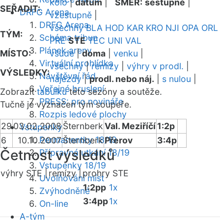
kolo
|
datum
|
SMĚR:
sestupně
|
SEŘADIT:
DRFG Arena
vzestupně
|
DRFG Arena
všechny
BLA
HOD
KAR
KRO
NJI
OPA
ORL
TÝM:
Schéma tribun
PRE
STE
TEC
UNI
VAL
Plánek areny
MÍSTO:
všude
|
doma
|
venku
|
Virtuální prohlídka
všechny
|
remízy
|
výhry v prodl.
|
VÝSLEDKY:
Návštěvní řád
nájezdy
|
prodl. nebo náj.
|
s nulou
|
Veřejné bruslení
Zobrazit
tabulku
této sezóny a soutěže.
PRESS: pro novináře
Tučně je vyznačen tým soupeře.
Rozpis ledové plochy
29
03.02.2008
Šternberk
Val. Meziříčí
1:2p
Vstupenky
Permanentky 18/19
6
10.10.2007
Šternberk
Přerov
3:4p
Četnost výsledků
Přípravná utkání 18/19
Vstupenky 18/19
výhry STE |
remízy |
prohry STE
Uvolňování míst
1:2pp
1x
Zvýhodněné
3:4pp
1x
On-line
A-tým