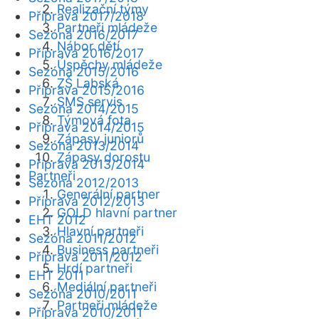
Realizační týmy
Příprava 2017/2018
Partneři mládeže
Sezóna 2016/2017
Nábor dětí
Příprava 2016/2017
Úspěchy mládeže
Sezóna 2015/2016
ZŠ Labská
Příprava 2015/2016
SMS servis
Sezóna 2014/2015
Týmová fota
Příprava 2014/2015
Zápasy juniorů
Sezóna 2013/2014
Zápasy dorostu
Příprava 2013/2014
Partneři
Sezóna 2012/2013
Generální partner
Příprava 2012/2013
GOLD hlavní partner
EHT 2012
Hlavní partneři
Sezóna 2011/2012
Business partneři
Příprava 2011/2012
Hrdí partneři
EHT 2011
Mediální partneři
Sezóna 2010/2011
Partneři mládeže
Příprava 2010/2011