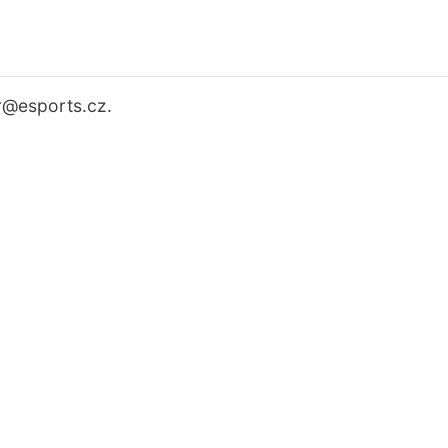
r
@esports.cz.