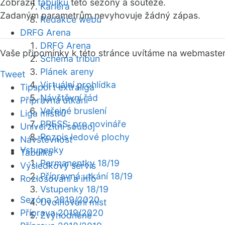
Zobrazit
tabulku
této sezóny a soutěže.
Kariéra
Zadaným parametrům nevyhovuje žádný zápas.
Redakce webu
DRFG Arena
DRFG Arena
Vaše připomínky k této stránce uvítáme na webmaste
Schéma tribun
Plánek areny
Tweet
Virtuální prohlídka
Tipsport extraliga
Návštěvní řád
Přípravná utkání
Veřejné bruslení
Liga mistrů
PRESS: pro novináře
Univerzitní souboj
Rozpis ledové plochy
Návštěvnost
Vstupenky
Tabulka
Permanentky 18/19
Výsledkový servis
Přípravná utkání 18/19
Rozlosování a info
Vstupenky 18/19
Sezóna 2019/2020
Uvolňování míst
Příprava 2019/2020
Zvýhodněné