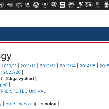
igy
|
2010/11
|
2011/12
|
2012/13
|
2013/14
|
2014/15
|
2015
|
2025/26
|
ed
|
2.liga východ
|
upně
|
PRE
STE
TEC
UNI
VAL
y
|
prodl. nebo náj.
|
s nulou
|