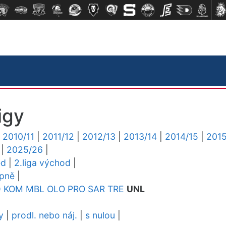
igy
|
2010/11
|
2011/12
|
2012/13
|
2013/14
|
2014/15
|
2015
|
2025/26
|
ed
|
2.liga východ
|
upně
|
D
KOM
MBL
OLO
PRO
SAR
TRE
UNL
y
|
prodl. nebo náj.
|
s nulou
|