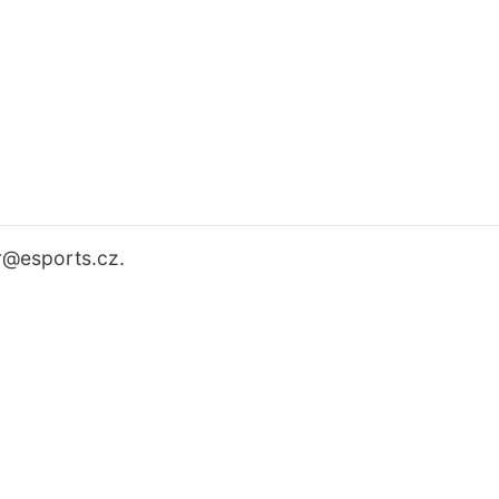
r
@esports.cz.