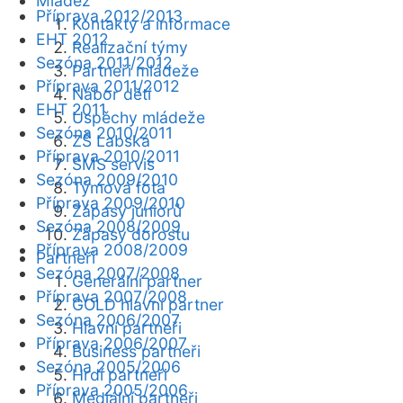
Mládež
Příprava 2012/2013
Kontakty a informace
EHT 2012
Realizační týmy
Sezóna 2011/2012
Partneři mládeže
Příprava 2011/2012
Nábor dětí
EHT 2011
Úspěchy mládeže
Sezóna 2010/2011
ZŠ Labská
Příprava 2010/2011
SMS servis
Sezóna 2009/2010
Týmová fota
Příprava 2009/2010
Zápasy juniorů
Sezóna 2008/2009
Zápasy dorostu
Příprava 2008/2009
Partneři
Sezóna 2007/2008
Generální partner
Příprava 2007/2008
GOLD hlavní partner
Sezóna 2006/2007
Hlavní partneři
Příprava 2006/2007
Business partneři
Sezóna 2005/2006
Hrdí partneři
Příprava 2005/2006
Mediální partneři