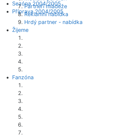
Sezóna 2004/2005
Partneři mládeže
Příprava 2004/2005
Reklamní nabídka
Hrdý partner - nabídka
Žijeme
Fanzóna