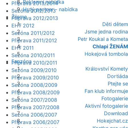
Reklamní nabídka
Příprava 2013/2014
Hrdý partner - nabídka
Sezóna 2012/2013
Žijeme
Příprava 2012/2013
Děti dětem
EHT 2012
Jsme jedna rodina
Sezóna 2011/2012
Petr Koukal a Kometa
Příprava 2011/2012
Chlapi ŽENÁM
EHT 2011
Hokejová tombola
Sezóna 2010/2011
Fanzóna
Příprava 2010/2011
Království Komety
Sezóna 2009/2010
Dortiáda
Příprava 2009/2010
Ptejte se
Sezóna 2008/2009
Fan klub informuje
Příprava 2008/2009
Fotogalerie
Sezóna 2007/2008
Aktivní fotogalerie
Příprava 2007/2008
Download
Sezóna 2006/2007
Hokejchat.cz
Příprava 2006/2007