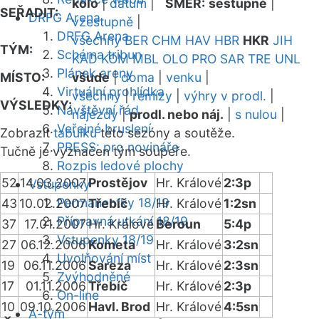
kolo
|
datum
|
SMĚR:
sestupně
|
SEŘADIT:
DRFG Arena
vzestupně
|
DRFG Arena
všechny
BER
CHM
HAV
HBR
HKR
JIH
TÝM:
Schéma tribun
KAD
KOM
MBL
OLO
PRO
SAR
TRE
UNL
Plánek areny
MÍSTO:
všude
|
doma
|
venku
|
Virtuální prohlídka
všechny
|
remízy
|
výhry v prodl.
|
VÝSLEDKY:
Návštěvní řád
nájezdy
|
prodl. nebo náj.
|
s nulou
|
Veřejné bruslení
Zobrazit
tabulku
této sezóny a soutěže.
PRESS: pro novináře
Tučně je vyznačen tým soupeře.
Rozpis ledové plochy
52
14.03.2007
Prostějov
Hr. Králové
2:3p
Vstupenky
Permanentky 18/19
43
10.02.2007
Třebíč
Hr. Králové
1:2sn
Přípravná utkání 18/19
37
17.01.2007
Hr. Králové
Beroun
5:4p
Vstupenky 18/19
27
06.12.2006
Kometa
Hr. Králové
3:2sn
Uvolňování míst
19
06.11.2006
Sareza
Hr. Králové
2:3sn
Zvýhodněné
17
01.11.2006
Třebíč
Hr. Králové
2:3p
On-line
10
09.10.2006
Havl. Brod
Hr. Králové
4:5sn
A-tým