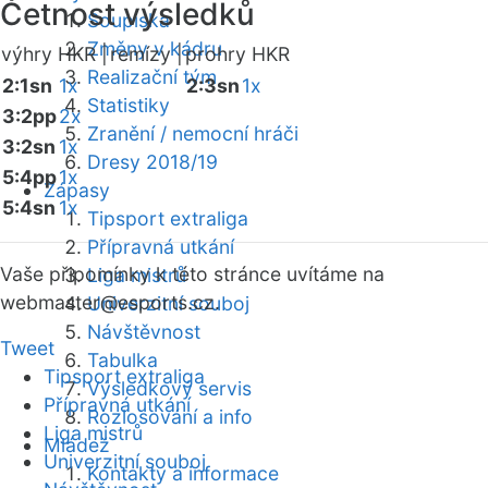
Četnost výsledků
Soupiska
Změny v kádru
výhry HKR |
remízy |
prohry HKR
Realizační tým
2:1sn
1x
2:3sn
1x
Statistiky
3:2pp
2x
Zranění / nemocní hráči
3:2sn
1x
Dresy 2018/19
5:4pp
1x
Zápasy
5:4sn
1x
Tipsport extraliga
Přípravná utkání
Vaše připomínky k této stránce uvítáme na
Liga mistrů
webmaster
@esports.cz.
Univerzitní souboj
Návštěvnost
Tweet
Tabulka
Tipsport extraliga
Výsledkový servis
Přípravná utkání
Rozlosování a info
Liga mistrů
Mládež
Univerzitní souboj
Kontakty a informace