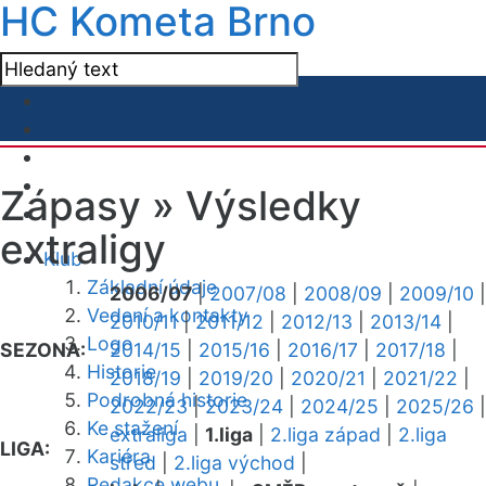
HC Kometa Brno
Zápasy »
Výsledky
extraligy
Klub
Základní údaje
2006/07
|
2007/08
|
2008/09
|
2009/10
|
Vedení a kontakty
2010/11
|
2011/12
|
2012/13
|
2013/14
|
Logo
SEZONA:
2014/15
|
2015/16
|
2016/17
|
2017/18
|
Historie
2018/19
|
2019/20
|
2020/21
|
2021/22
|
Podrobná historie
2022/23
|
2023/24
|
2024/25
|
2025/26
|
Ke stažení
extraliga
|
1.liga
|
2.liga západ
|
2.liga
LIGA:
Kariéra
střed
|
2.liga východ
|
Redakce webu