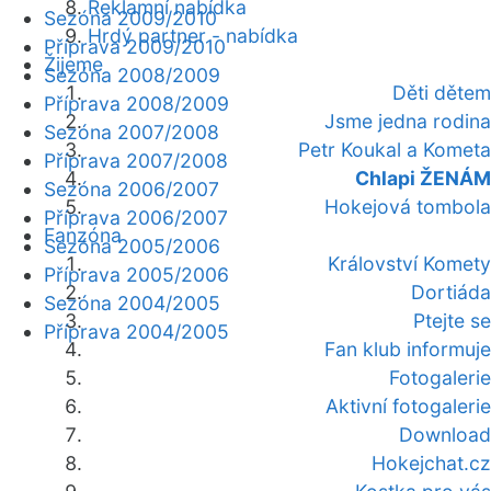
Reklamní nabídka
Sezóna 2009/2010
Hrdý partner - nabídka
Příprava 2009/2010
Žijeme
Sezóna 2008/2009
Děti dětem
Příprava 2008/2009
Jsme jedna rodina
Sezóna 2007/2008
Petr Koukal a Kometa
Příprava 2007/2008
Chlapi ŽENÁM
Sezóna 2006/2007
Hokejová tombola
Příprava 2006/2007
Fanzóna
Sezóna 2005/2006
Království Komety
Příprava 2005/2006
Dortiáda
Sezóna 2004/2005
Ptejte se
Příprava 2004/2005
Fan klub informuje
Fotogalerie
Aktivní fotogalerie
Download
Hokejchat.cz