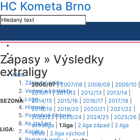
HC Kometa Brno
Zápasy »
Výsledky
extraligy
Klub
Základní údaje
2006/07
|
2007/08
|
2008/09
|
2009/10
|
Vedení a kontakty
2010/11
|
2011/12
|
2012/13
|
2013/14
|
Logo
SEZONA:
2014/15
|
2015/16
|
2016/17
|
2017/18
|
Historie
2018/19
|
2019/20
|
2020/21
|
2021/22
|
Podrobná historie
2022/23
|
2023/24
|
2024/25
|
2025/26
|
Ke stažení
extraliga
|
1.liga
|
2.liga západ
|
2.liga
LIGA:
Kariéra
střed
|
2.liga východ
|
Redakce webu