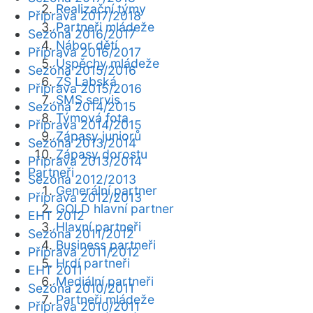
Realizační týmy
Příprava 2017/2018
Partneři mládeže
Sezóna 2016/2017
Nábor dětí
Příprava 2016/2017
Úspěchy mládeže
Sezóna 2015/2016
ZŠ Labská
Příprava 2015/2016
SMS servis
Sezóna 2014/2015
Týmová fota
Příprava 2014/2015
Zápasy juniorů
Sezóna 2013/2014
Zápasy dorostu
Příprava 2013/2014
Partneři
Sezóna 2012/2013
Generální partner
Příprava 2012/2013
GOLD hlavní partner
EHT 2012
Hlavní partneři
Sezóna 2011/2012
Business partneři
Příprava 2011/2012
Hrdí partneři
EHT 2011
Mediální partneři
Sezóna 2010/2011
Partneři mládeže
Příprava 2010/2011