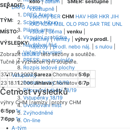
kolo
|
datum
|
SMĚR:
sestupně
|
SEŘADIT:
DRFG Arena
vzestupně
|
DRFG Arena
všechny
BER
CHM
HAV
HBR
HKR
JIH
TÝM:
Schéma tribun
KAD
KOM
MBL
OLO
PRO
SAR
TRE
UNL
Plánek areny
MÍSTO:
všude
|
doma
|
venku
|
Virtuální prohlídka
všechny
|
remízy
|
výhry v prodl.
|
VÝSLEDKY:
Návštěvní řád
nájezdy
|
prodl. nebo náj.
|
s nulou
|
Veřejné bruslení
Zobrazit
tabulku
této sezóny a soutěže.
PRESS: pro novináře
Tučně je vyznačen tým soupeře.
Rozpis ledové plochy
37
17.01.2007
Sareza
Chomutov
5:6p
Vstupenky
Permanentky 18/19
23
18.11.2006
Jihlava
Chomutov
6:7p
Četnost výsledků
Přípravná utkání 18/19
Vstupenky 18/19
výhry CHM |
remízy |
prohry CHM
Uvolňování míst
6:5pp
1x
Zvýhodněné
7:6pp
1x
On-line
A-tým