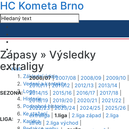
HC Kometa Brno
Zápasy »
Výsledky
extraligy
Klub
Základní údaje
2006/07
|
2007/08
|
2008/09
|
2009/10
|
Vedení a kontakty
2010/11
|
2011/12
|
2012/13
|
2013/14
|
Logo
SEZONA:
2014/15
|
2015/16
|
2016/17
|
2017/18
|
Historie
2018/19
|
2019/20
|
2020/21
|
2021/22
|
Podrobná historie
2022/23
|
2023/24
|
2024/25
|
2025/26
|
Ke stažení
extraliga
|
1.liga
|
2.liga západ
|
2.liga
LIGA:
Kariéra
střed
|
2.liga východ
|
Redakce webu