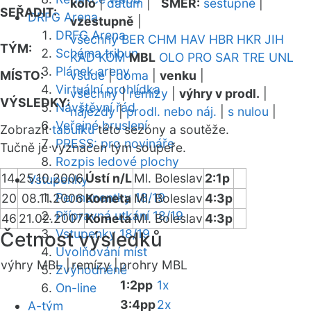
kolo
|
datum
|
SMĚR:
sestupně
|
SEŘADIT:
DRFG Arena
vzestupně
|
DRFG Arena
všechny
BER
CHM
HAV
HBR
HKR
JIH
TÝM:
Schéma tribun
KAD
KOM
MBL
OLO
PRO
SAR
TRE
UNL
Plánek areny
MÍSTO:
všude
|
doma
|
venku
|
Virtuální prohlídka
všechny
|
remízy
|
výhry v prodl.
|
VÝSLEDKY:
Návštěvní řád
nájezdy
|
prodl. nebo náj.
|
s nulou
|
Veřejné bruslení
Zobrazit
tabulku
této sezóny a soutěže.
PRESS: pro novináře
Tučně je vyznačen tým soupeře.
Rozpis ledové plochy
14
25.10.2006
Ústí n/L
Ml. Boleslav
2:1p
Vstupenky
Permanentky 18/19
20
08.11.2006
Kometa
Ml. Boleslav
4:3p
Přípravná utkání 18/19
46
21.02.2007
Kometa
Ml. Boleslav
4:3p
Vstupenky 18/19
Četnost výsledků
Uvolňování míst
výhry MBL |
remízy |
prohry MBL
Zvýhodněné
1:2pp
1x
On-line
3:4pp
2x
A-tým