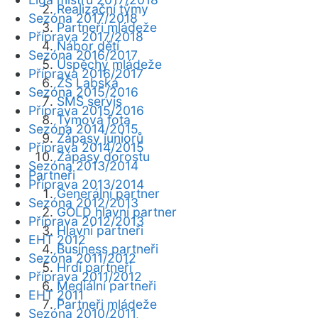
Realizační týmy
Sezóna 2017/2018
Partneři mládeže
Příprava 2017/2018
Nábor dětí
Sezóna 2016/2017
Úspěchy mládeže
Příprava 2016/2017
ZŠ Labská
Sezóna 2015/2016
SMS servis
Příprava 2015/2016
Týmová fota
Sezóna 2014/2015
Zápasy juniorů
Příprava 2014/2015
Zápasy dorostu
Sezóna 2013/2014
Partneři
Příprava 2013/2014
Generální partner
Sezóna 2012/2013
GOLD hlavní partner
Příprava 2012/2013
Hlavní partneři
EHT 2012
Business partneři
Sezóna 2011/2012
Hrdí partneři
Příprava 2011/2012
Mediální partneři
EHT 2011
Partneři mládeže
Sezóna 2010/2011