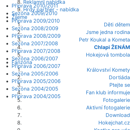
Reklamní nabídka
Příprava 2010/2011
Hrdý partner - nabídka
Sezóna 2009/2010
Žijeme
Příprava 2009/2010
Děti dětem
Sezóna 2008/2009
Jsme jedna rodina
Příprava 2008/2009
Petr Koukal a Kometa
Sezóna 2007/2008
Chlapi ŽENÁM
Příprava 2007/2008
Hokejová tombola
Sezóna 2006/2007
Fanzóna
Příprava 2006/2007
Království Komety
Sezóna 2005/2006
Dortiáda
Příprava 2005/2006
Ptejte se
Sezóna 2004/2005
Fan klub informuje
Příprava 2004/2005
Fotogalerie
Aktivní fotogalerie
Download
Hokejchat.cz