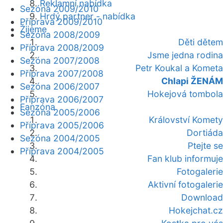
Reklamní nabídka
Sezóna 2009/2010
Hrdý partner - nabídka
Příprava 2009/2010
Žijeme
Sezóna 2008/2009
Děti dětem
Příprava 2008/2009
Jsme jedna rodina
Sezóna 2007/2008
Petr Koukal a Kometa
Příprava 2007/2008
Chlapi ŽENÁM
Sezóna 2006/2007
Hokejová tombola
Příprava 2006/2007
Fanzóna
Sezóna 2005/2006
Království Komety
Příprava 2005/2006
Dortiáda
Sezóna 2004/2005
Ptejte se
Příprava 2004/2005
Fan klub informuje
Fotogalerie
Aktivní fotogalerie
Download
Hokejchat.cz