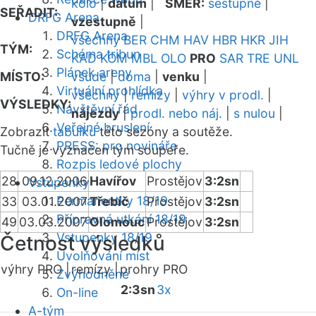
kolo
|
datum
|
SMĚR:
sestupně
|
SEŘADIT:
DRFG Arena
vzestupně
|
DRFG Arena
všechny
BER
CHM
HAV
HBR
HKR
JIH
TÝM:
Schéma tribun
KAD
KOM
MBL
OLO
PRO
SAR
TRE
UNL
Plánek areny
MÍSTO:
všude
|
doma
|
venku
|
Virtuální prohlídka
všechny
|
remízy
|
výhry v prodl.
|
VÝSLEDKY:
Návštěvní řád
nájezdy
|
prodl. nebo náj.
|
s nulou
|
Veřejné bruslení
Zobrazit
tabulku
této sezóny a soutěže.
PRESS: pro novináře
Tučně je vyznačen tým soupeře.
Rozpis ledové plochy
28
09.12.2006
Havířov
Prostějov
3:2sn
Vstupenky
Permanentky 18/19
33
03.01.2007
Třebíč
Prostějov
3:2sn
Přípravná utkání 18/19
49
03.03.2007
Olomouc
Prostějov
3:2sn
Vstupenky 18/19
Četnost výsledků
Uvolňování míst
výhry PRO |
remízy |
prohry PRO
Zvýhodněné
2:3sn
3x
On-line
A-tým