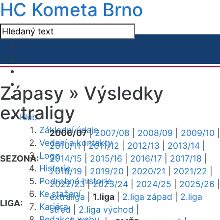
HC Kometa Brno
Zápasy »
Výsledky
extraligy
Klub
Základní údaje
2006/07
|
2007/08
|
2008/09
|
2009/10
|
Vedení a kontakty
2010/11
|
2011/12
|
2012/13
|
2013/14
|
Logo
SEZONA:
2014/15
|
2015/16
|
2016/17
|
2017/18
|
Historie
2018/19
|
2019/20
|
2020/21
|
2021/22
|
Podrobná historie
2022/23
|
2023/24
|
2024/25
|
2025/26
|
Ke stažení
extraliga
|
1.liga
|
2.liga západ
|
2.liga
LIGA:
Kariéra
střed
|
2.liga východ
|
Redakce webu