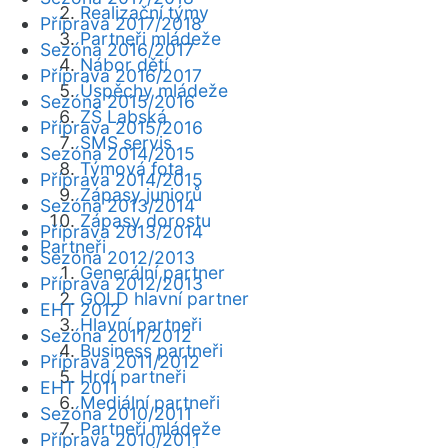
Realizační týmy
Příprava 2017/2018
Partneři mládeže
Sezóna 2016/2017
Nábor dětí
Příprava 2016/2017
Úspěchy mládeže
Sezóna 2015/2016
ZŠ Labská
Příprava 2015/2016
SMS servis
Sezóna 2014/2015
Týmová fota
Příprava 2014/2015
Zápasy juniorů
Sezóna 2013/2014
Zápasy dorostu
Příprava 2013/2014
Partneři
Sezóna 2012/2013
Generální partner
Příprava 2012/2013
GOLD hlavní partner
EHT 2012
Hlavní partneři
Sezóna 2011/2012
Business partneři
Příprava 2011/2012
Hrdí partneři
EHT 2011
Mediální partneři
Sezóna 2010/2011
Partneři mládeže
Příprava 2010/2011