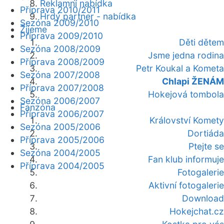
Reklamní nabídka
Příprava 2010/2011
Hrdý partner - nabídka
Sezóna 2009/2010
Žijeme
Příprava 2009/2010
Děti dětem
Sezóna 2008/2009
Jsme jedna rodina
Příprava 2008/2009
Petr Koukal a Kometa
Sezóna 2007/2008
Chlapi ŽENÁM
Příprava 2007/2008
Hokejová tombola
Sezóna 2006/2007
Fanzóna
Příprava 2006/2007
Království Komety
Sezóna 2005/2006
Dortiáda
Příprava 2005/2006
Ptejte se
Sezóna 2004/2005
Fan klub informuje
Příprava 2004/2005
Fotogalerie
Aktivní fotogalerie
Download
Hokejchat.cz