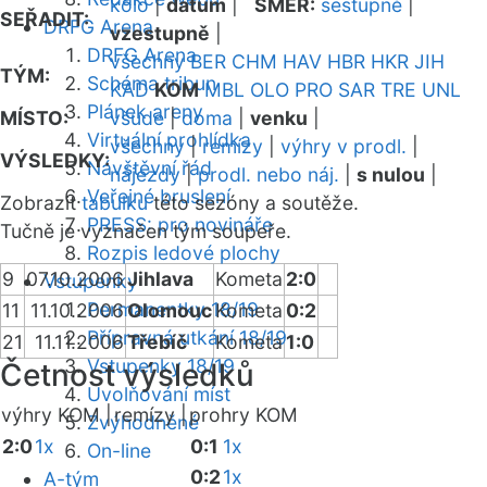
kolo
|
datum
|
SMĚR:
sestupně
|
SEŘADIT:
DRFG Arena
vzestupně
|
DRFG Arena
všechny
BER
CHM
HAV
HBR
HKR
JIH
TÝM:
Schéma tribun
KAD
KOM
MBL
OLO
PRO
SAR
TRE
UNL
Plánek areny
MÍSTO:
všude
|
doma
|
venku
|
Virtuální prohlídka
všechny
|
remízy
|
výhry v prodl.
|
VÝSLEDKY:
Návštěvní řád
nájezdy
|
prodl. nebo náj.
|
s nulou
|
Veřejné bruslení
Zobrazit
tabulku
této sezóny a soutěže.
PRESS: pro novináře
Tučně je vyznačen tým soupeře.
Rozpis ledové plochy
9
07.10.2006
Jihlava
Kometa
2:0
Vstupenky
Permanentky 18/19
11
11.10.2006
Olomouc
Kometa
0:2
Přípravná utkání 18/19
21
11.11.2006
Třebíč
Kometa
1:0
Vstupenky 18/19
Četnost výsledků
Uvolňování míst
výhry KOM |
remízy |
prohry KOM
Zvýhodněné
2:0
1x
0:1
1x
On-line
0:2
1x
A-tým