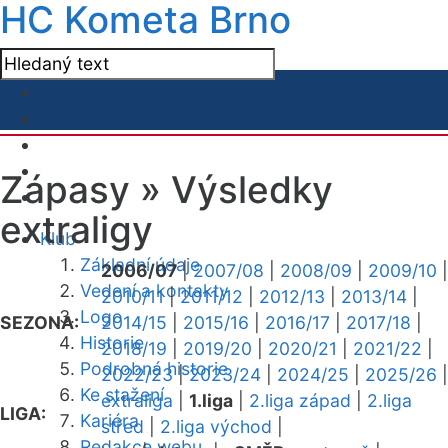
HC Kometa Brno
Zápasy »
Výsledky
extraligy
Klub
Základní údaje
2006/07
|
2007/08
|
2008/09
|
2009/10
|
Vedení a kontakty
2010/11
|
2011/12
|
2012/13
|
2013/14
|
Logo
SEZONA:
2014/15
|
2015/16
|
2016/17
|
2017/18
|
Historie
2018/19
|
2019/20
|
2020/21
|
2021/22
|
Podrobná historie
2022/23
|
2023/24
|
2024/25
|
2025/26
|
Ke stažení
extraliga
|
1.liga
|
2.liga západ
|
2.liga
LIGA:
Kariéra
střed
|
2.liga východ
|
Redakce webu