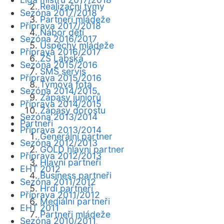
Realizační týmy
Sezóna 2017/2018
Partneři mládeže
Příprava 2017/2018
Nábor dětí
Sezóna 2016/2017
Úspěchy mládeže
Příprava 2016/2017
ZŠ Labská
Sezóna 2015/2016
SMS servis
Příprava 2015/2016
Týmová fota
Sezóna 2014/2015
Zápasy juniorů
Příprava 2014/2015
Zápasy dorostu
Sezóna 2013/2014
Partneři
Příprava 2013/2014
Generální partner
Sezóna 2012/2013
GOLD hlavní partner
Příprava 2012/2013
Hlavní partneři
EHT 2012
Business partneři
Sezóna 2011/2012
Hrdí partneři
Příprava 2011/2012
Mediální partneři
EHT 2011
Partneři mládeže
Sezóna 2010/2011