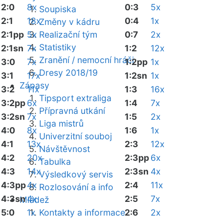
2:0
8x
0:3
5x
Soupiska
2:1
18x
0:4
1x
Změny v kádru
2:1pp
5x
Realizační tým
0:7
2x
Statistiky
2:1sn
7x
1:2
12x
Zranění / nemocní hráči
3:0
7x
1:2pp
1x
Dresy 2018/19
3:1
17x
1:2sn
1x
Zápasy
3:2
11x
1:3
16x
Tipsport extraliga
3:2pp
6x
1:4
7x
Přípravná utkání
3:2sn
7x
1:5
2x
Liga mistrů
4:0
8x
1:6
1x
Univerzitní souboj
4:1
13x
2:3
12x
Návštěvnost
4:2
20x
2:3pp
6x
Tabulka
4:3
14x
2:3sn
4x
Výsledkový servis
4:3pp
4x
2:4
11x
Rozlosování a info
4:3sn
4x
2:5
7x
Mládež
5:0
1x
Kontakty a informace
2:6
2x