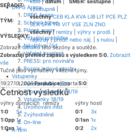
kolo
|
datum
|
SMĚR:
sestupně
|
SEŘADIT:
DRFG Arena
vzestupně
|
DRFG Arena
všechny
CEB
KLA
KVA
LIB
LIT
PCE
PLZ
TÝM:
Schéma tribun
SLA
SPA
TRI
VIT
VSE
ZLN
ZNO
Plánek areny
všechny
|
remízy
|
výhry v prodl.
|
VÝSLEDKY:
Virtuální prohlídka
nájezdy
|
prodl. nebo náj.
|
s nulou
|
Návštěvní řád
Zobrazit
tabulku
této sezóny a soutěže.
Veřejné bruslení
Zobrazuji přehled zápasů s výsledkem 5:0.
Zobrazit
PRESS: pro novináře
vše
Rozpis ledové plochy
Tučně jsou vyznačeny vítězné týmy.
Vstupenky
19
27.10.2006
Pardubice
Sparta
5:0
Permanentky 18/19
Četnost výsledků
Přípravná utkání 18/19
Vstupenky 18/19
výhry domácích
remízy
výhry hostí
Uvolňování míst
1:0
5x
0:1
3x
Zvýhodněné
1:0pp
1x
0:1sn
1x
On-line
1:0sn
1x
0:2
2x
A-tým