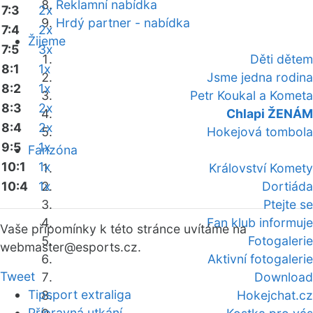
Reklamní nabídka
7:3
2x
Hrdý partner - nabídka
7:4
2x
Žijeme
7:5
3x
Děti dětem
8:1
1x
Jsme jedna rodina
8:2
1x
Petr Koukal a Kometa
8:3
2x
Chlapi ŽENÁM
8:4
2x
Hokejová tombola
9:5
1x
Fanzóna
10:1
1x
Království Komety
10:4
1x
Dortiáda
Ptejte se
Fan klub informuje
Vaše připomínky k této stránce uvítáme na
Fotogalerie
webmaster
@esports.cz.
Aktivní fotogalerie
Tweet
Download
Tipsport extraliga
Hokejchat.cz
Přípravná utkání