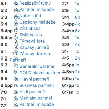
Realizační týmy
5:1
8x
2:7
1x
Partneři mládeže
5:2
10x
2:9
1x
Nábor dětí
5:3
10x
3:4
8x
Úspěchy mládeže
5:4
6x
3:4pp
4x
ZŠ Labská
5:4pp
1x
3:4sn
6x
SMS servis
5:4sn
2x
3:5
1x
Týmová fota
6:0
2x
3:6
4x
Zápasy juniorů
6:1
4x
3:7
1x
Zápasy dorostu
6:2
6x
4:5
2x
Partneři
6:3
2x
4:5pp
1x
Generální partner
6:4
1x
4:5sn
2x
GOLD hlavní partner
6:5
4x
5:6sn
1x
Hlavní partneři
6:5pp
1x
Business partneři
6:7pp
1x
Hrdí partneři
7:0
2x
6:7sn
1x
Mediální partneři
7:1
3x
Partneři mládeže
7:2
7x