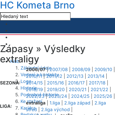
HC Kometa Brno
Zápasy »
Výsledky
extraligy
Klub
Základní údaje
2006/07
|
2007/08
|
2008/09
|
2009/10
|
Vedení a kontakty
2010/11
|
2011/12
|
2012/13
|
2013/14
|
Logo
SEZONA:
2014/15
|
2015/16
|
2016/17
|
2017/18
|
Historie
2018/19
|
2019/20
|
2020/21
|
2021/22
|
Podrobná historie
2022/23
|
2023/24
|
2024/25
|
2025/26
|
Ke stažení
extraliga
|
1.liga
|
2.liga západ
|
2.liga
LIGA:
Kariéra
střed
|
2.liga východ
|
Redakce webu