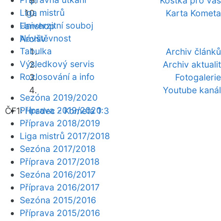
Kostka pro vás
Liga mistrů
Karta Kometa
Univerzitní souboj
Fanshop
Návštěvnost
Archiv
Tabulka
Archiv článků
Výsledkový servis
Archiv aktualit
Rozlosování a info
Fotogalerie
Youtube kanál
Sezóna 2019/2020
Příprava 2019/2020
ČF1:
Hradec - Kometa 1:3
Příprava 2018/2019
Liga mistrů 2017/2018
Sezóna 2017/2018
Příprava 2017/2018
Sezóna 2016/2017
Příprava 2016/2017
Sezóna 2015/2016
Příprava 2015/2016