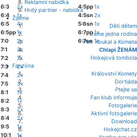
Reklamní nabídka
6:3
2x
4:5pp
1x
Hrdý partner - nabídka
6:4
1x
4:5sn
2x
Žijeme
6:5
4x
5:6sn
1x
Děti dětem
6:5pp
1x
6:7pp
1x
Jsme jedna rodina
7:0
2x
6:7sn
1x
Petr Koukal a Kometa
7:1
3x
Chlapi ŽENÁM
Hokejová tombola
7:2
7x
Fanzóna
7:3
2x
Království Komety
7:4
2x
Dortiáda
7:5
3x
Ptejte se
8:1
1x
Fan klub informuje
8:2
1x
Fotogalerie
8:3
2x
Aktivní fotogalerie
8:4
2x
Download
9:5
1x
Hokejchat.cz
10:1
1x