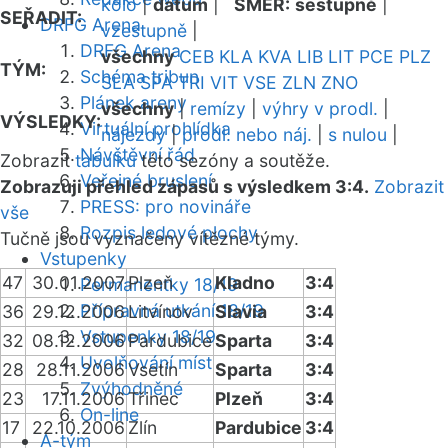
kolo
|
datum
|
SMĚR:
sestupně
|
SEŘADIT:
DRFG Arena
vzestupně
|
DRFG Arena
všechny
CEB
KLA
KVA
LIB
LIT
PCE
PLZ
TÝM:
Schéma tribun
SLA
SPA
TRI
VIT
VSE
ZLN
ZNO
Plánek areny
všechny
|
remízy
|
výhry v prodl.
|
VÝSLEDKY:
Virtuální prohlídka
nájezdy
|
prodl. nebo náj.
|
s nulou
|
Návštěvní řád
Zobrazit
tabulku
této sezóny a soutěže.
Veřejné bruslení
Zobrazuji přehled zápasů s výsledkem 3:4.
Zobrazit
PRESS: pro novináře
vše
Rozpis ledové plochy
Tučně jsou vyznačeny vítězné týmy.
Vstupenky
47
30.01.2007
Plzeň
Kladno
3:4
Permanentky 18/19
Přípravná utkání 18/19
36
29.12.2006
Litvínov
Slavia
3:4
Vstupenky 18/19
32
08.12.2006
Pardubice
Sparta
3:4
Uvolňování míst
28
28.11.2006
Vsetín
Sparta
3:4
Zvýhodněné
23
17.11.2006
Třinec
Plzeň
3:4
On-line
17
22.10.2006
Zlín
Pardubice
3:4
A-tým