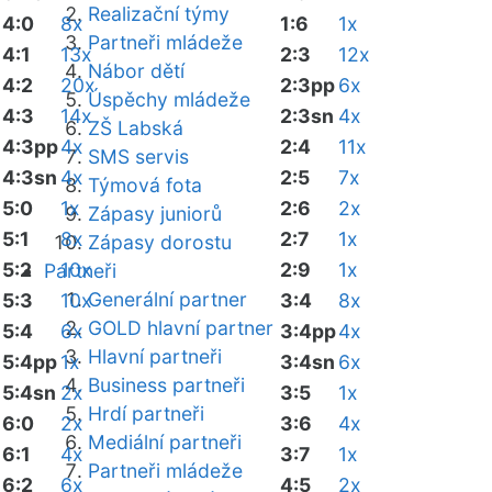
Realizační týmy
4:0
8x
1:6
1x
Partneři mládeže
4:1
13x
2:3
12x
Nábor dětí
4:2
20x
2:3pp
6x
Úspěchy mládeže
4:3
14x
2:3sn
4x
ZŠ Labská
4:3pp
4x
2:4
11x
SMS servis
4:3sn
4x
2:5
7x
Týmová fota
5:0
1x
2:6
2x
Zápasy juniorů
5:1
8x
2:7
1x
Zápasy dorostu
5:2
10x
2:9
1x
Partneři
Generální partner
5:3
10x
3:4
8x
GOLD hlavní partner
5:4
6x
3:4pp
4x
Hlavní partneři
5:4pp
1x
3:4sn
6x
Business partneři
5:4sn
2x
3:5
1x
Hrdí partneři
6:0
2x
3:6
4x
Mediální partneři
6:1
4x
3:7
1x
Partneři mládeže
6:2
6x
4:5
2x