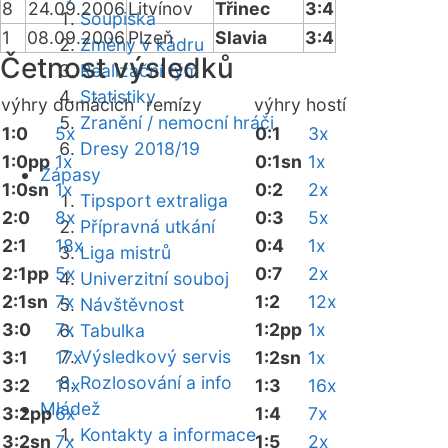
8
24.09.2006
Litvínov
Třinec
3:4
Soupiska
1
08.09.2006
Plzeň
Slavia
3:4
Změny v kádru
Četnost výsledků
Realizační tým
Statistiky
výhry domácích
remízy
výhry hostí
Zranění / nemocní hráči
1:0
5x
0:1
3x
Dresy 2018/19
1:0pp
1x
0:1sn
1x
Zápasy
1:0sn
1x
0:2
2x
Tipsport extraliga
2:0
8x
0:3
5x
Přípravná utkání
2:1
18x
0:4
1x
Liga mistrů
2:1pp
5x
0:7
2x
Univerzitní souboj
2:1sn
7x
1:2
12x
Návštěvnost
3:0
7x
1:2pp
1x
Tabulka
Výsledkový servis
3:1
17x
1:2sn
1x
Rozlosování a info
3:2
11x
1:3
16x
Mládež
3:2pp
6x
1:4
7x
Kontakty a informace
3:2sn
7x
1:5
2x