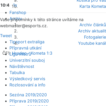
Kostka pro vás
10:4
1x
Karta Kometa
Fanshop
Archiv
Vaše připomínky k této stránce uvítáme na
Archiv článků
webmaster
@esports.cz.
Archiv aktualit
Tweet
Fotogalerie
Tipsport extraliga
Youtube kanál
Přípravná utkání
ČF1:
Hradec - Kometa 1:3
Liga mistrů
Univerzitní souboj
Návštěvnost
Tabulka
Výsledkový servis
Rozlosování a info
Sezóna 2019/2020
Příprava 2019/2020