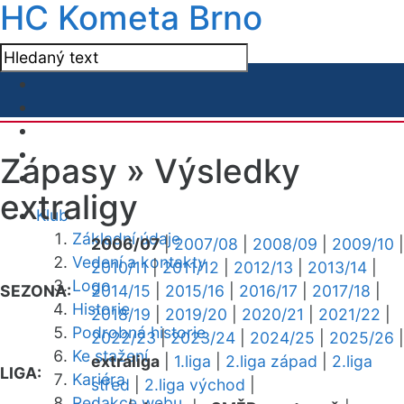
HC Kometa Brno
Zápasy »
Výsledky
extraligy
Klub
Základní údaje
2006/07
|
2007/08
|
2008/09
|
2009/10
|
Vedení a kontakty
2010/11
|
2011/12
|
2012/13
|
2013/14
|
Logo
SEZONA:
2014/15
|
2015/16
|
2016/17
|
2017/18
|
Historie
2018/19
|
2019/20
|
2020/21
|
2021/22
|
Podrobná historie
2022/23
|
2023/24
|
2024/25
|
2025/26
|
Ke stažení
extraliga
|
1.liga
|
2.liga západ
|
2.liga
LIGA:
Kariéra
střed
|
2.liga východ
|
Redakce webu