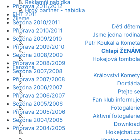
Reklamní nabídka
Příprava 2011/2012
Hrdý partner - nabídka
EHT 2011
Žijeme
Sezóna 2010/2011
Děti dětem
Příprava 2010/2011
Jsme jedna rodina
Sezóna 2009/2010
Petr Koukal a Kometa
Příprava 2009/2010
Chlapi ŽENÁM
Sezóna 2008/2009
Hokejová tombola
Příprava 2008/2009
Fanzóna
Sezóna 2007/2008
Království Komety
Příprava 2007/2008
Dortiáda
Sezóna 2006/2007
Ptejte se
Příprava 2006/2007
Fan klub informuje
Sezóna 2005/2006
Fotogalerie
Příprava 2005/2006
Aktivní fotogalerie
Sezóna 2004/2005
Download
Příprava 2004/2005
Hokejchat.cz