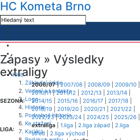
HC Kometa Brno
Zápasy »
Výsledky
extraligy
Klub
Základní údaje
2006/07
|
2007/08
|
2008/09
|
2009/10
|
Vedení a kontakty
2010/11
|
2011/12
|
2012/13
|
2013/14
|
Logo
SEZONA:
2014/15
|
2015/16
|
2016/17
|
2017/18
|
Historie
2018/19
|
2019/20
|
2020/21
|
2021/22
|
Podrobná historie
2022/23
|
2023/24
|
2024/25
|
2025/26
|
Ke stažení
extraliga
|
1.liga
|
2.liga západ
|
2.liga
LIGA:
Kariéra
střed
|
2.liga východ
|
Redakce webu