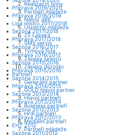
Realizační týmy
Příprava 2019/2020
Partneři mládeže
Příprava 2018/2019
Nábor dětí
Liga mistrů 2017/2018
Úspěchy mládeže
Sezóna 2017/2018
ZŠ Labská
Příprava 2017/2018
SMS servis
Sezóna 2016/2017
Týmová fota
Příprava 2016/2017
Zápasy juniorů
Sezóna 2015/2016
Zápasy dorostu
Příprava 2015/2016
Partneři
Sezóna 2014/2015
Generální partner
Příprava 2014/2015
GOLD hlavní partner
Sezóna 2013/2014
Hlavní partneři
Příprava 2013/2014
Business partneři
Sezóna 2012/2013
Hrdí partneři
Příprava 2012/2013
Mediální partneři
EHT 2012
Partneři mládeže
Sezóna 2011/2012