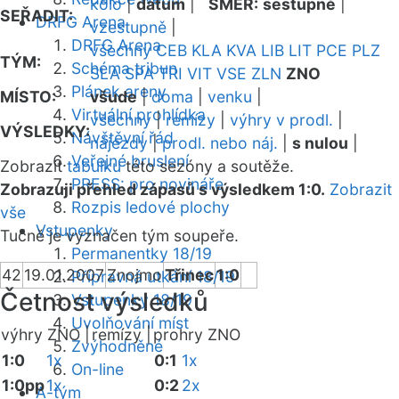
kolo
|
datum
|
SMĚR:
sestupně
|
SEŘADIT:
DRFG Arena
vzestupně
|
DRFG Arena
všechny
CEB
KLA
KVA
LIB
LIT
PCE
PLZ
TÝM:
Schéma tribun
SLA
SPA
TRI
VIT
VSE
ZLN
ZNO
Plánek areny
MÍSTO:
všude
|
doma
|
venku
|
Virtuální prohlídka
všechny
|
remízy
|
výhry v prodl.
|
VÝSLEDKY:
Návštěvní řád
nájezdy
|
prodl. nebo náj.
|
s nulou
|
Veřejné bruslení
Zobrazit
tabulku
této sezóny a soutěže.
PRESS: pro novináře
Zobrazuji přehled zápasů s výsledkem 1:0.
Zobrazit
Rozpis ledové plochy
vše
Vstupenky
Tučně je vyznačen tým soupeře.
Permanentky 18/19
42
19.01.2007
Znojmo
Třinec
1:0
Přípravná utkání 18/19
Četnost výsledků
Vstupenky 18/19
Uvolňování míst
výhry ZNO |
remízy |
prohry ZNO
Zvýhodněné
1:0
1x
0:1
1x
On-line
1:0pp
1x
0:2
2x
A-tým