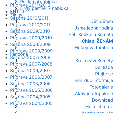
Reklamní nabídka
Příprava 2011/2012
Hrdý partner - nabídka
EHT 2011
Žijeme
Sezóna 2010/2011
Děti dětem
Příprava 2010/2011
Jsme jedna rodina
Sezóna 2009/2010
Petr Koukal a Kometa
Příprava 2009/2010
Chlapi ŽENÁM
Sezóna 2008/2009
Hokejová tombola
Příprava 2008/2009
Fanzóna
Sezóna 2007/2008
Království Komety
Příprava 2007/2008
Dortiáda
Sezóna 2006/2007
Ptejte se
Příprava 2006/2007
Fan klub informuje
Sezóna 2005/2006
Fotogalerie
Příprava 2005/2006
Aktivní fotogalerie
Sezóna 2004/2005
Download
Příprava 2004/2005
Hokejchat.cz