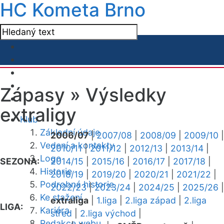
HC Kometa Brno
Zápasy »
Výsledky
extraligy
Klub
Základní údaje
2006/07
|
2007/08
|
2008/09
|
2009/10
|
Vedení a kontakty
2010/11
|
2011/12
|
2012/13
|
2013/14
|
Logo
SEZONA:
2014/15
|
2015/16
|
2016/17
|
2017/18
|
Historie
2018/19
|
2019/20
|
2020/21
|
2021/22
|
Podrobná historie
2022/23
|
2023/24
|
2024/25
|
2025/26
|
Ke stažení
extraliga
|
1.liga
|
2.liga západ
|
2.liga
LIGA:
Kariéra
střed
|
2.liga východ
|
Redakce webu