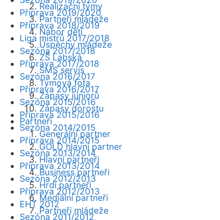
Realizační týmy
Příprava 2019/2020
Partneři mládeže
Příprava 2018/2019
Nábor dětí
Liga mistrů 2017/2018
Úspěchy mládeže
Sezóna 2017/2018
ZŠ Labská
Příprava 2017/2018
SMS servis
Sezóna 2016/2017
Týmová fota
Příprava 2016/2017
Zápasy juniorů
Sezóna 2015/2016
Zápasy dorostu
Příprava 2015/2016
Partneři
Sezóna 2014/2015
Generální partner
Příprava 2014/2015
GOLD hlavní partner
Sezóna 2013/2014
Hlavní partneři
Příprava 2013/2014
Business partneři
Sezóna 2012/2013
Hrdí partneři
Příprava 2012/2013
Mediální partneři
EHT 2012
Partneři mládeže
Sezóna 2011/2012