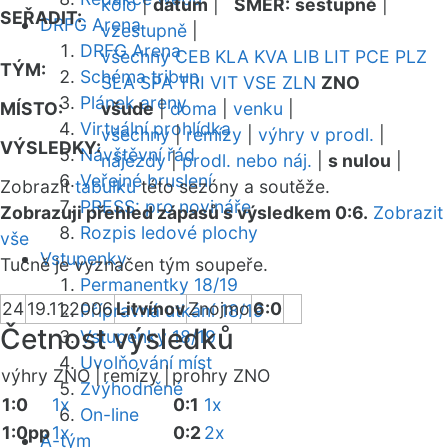
kolo
|
datum
|
SMĚR:
sestupně
|
SEŘADIT:
DRFG Arena
vzestupně
|
DRFG Arena
všechny
CEB
KLA
KVA
LIB
LIT
PCE
PLZ
TÝM:
Schéma tribun
SLA
SPA
TRI
VIT
VSE
ZLN
ZNO
Plánek areny
MÍSTO:
všude
|
doma
|
venku
|
Virtuální prohlídka
všechny
|
remízy
|
výhry v prodl.
|
VÝSLEDKY:
Návštěvní řád
nájezdy
|
prodl. nebo náj.
|
s nulou
|
Veřejné bruslení
Zobrazit
tabulku
této sezóny a soutěže.
PRESS: pro novináře
Zobrazuji přehled zápasů s výsledkem 0:6.
Zobrazit
Rozpis ledové plochy
vše
Vstupenky
Tučně je vyznačen tým soupeře.
Permanentky 18/19
24
19.11.2006
Litvínov
Znojmo
6:0
Přípravná utkání 18/19
Četnost výsledků
Vstupenky 18/19
Uvolňování míst
výhry ZNO |
remízy |
prohry ZNO
Zvýhodněné
1:0
1x
0:1
1x
On-line
1:0pp
1x
0:2
2x
A-tým