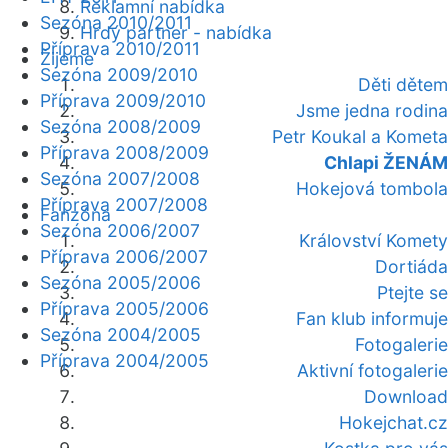
Reklamní nabídka
Sezóna 2010/2011
Hrdý partner - nabídka
Příprava 2010/2011
Žijeme
Sezóna 2009/2010
Děti dětem
Příprava 2009/2010
Jsme jedna rodina
Sezóna 2008/2009
Petr Koukal a Kometa
Příprava 2008/2009
Chlapi ŽENÁM
Sezóna 2007/2008
Hokejová tombola
Příprava 2007/2008
Fanzóna
Sezóna 2006/2007
Království Komety
Příprava 2006/2007
Dortiáda
Sezóna 2005/2006
Ptejte se
Příprava 2005/2006
Fan klub informuje
Sezóna 2004/2005
Fotogalerie
Příprava 2004/2005
Aktivní fotogalerie
Download
Hokejchat.cz