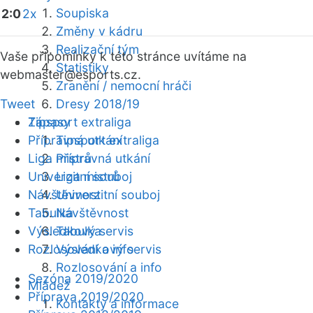
Soupiska
2:0
2x
Změny v kádru
Realizační tým
Vaše připomínky k této stránce uvítáme na
Statistiky
webmaster
@esports.cz.
Zranění / nemocní hráči
Tweet
Dresy 2018/19
Zápasy
Tipsport extraliga
Přípravná utkání
Tipsport extraliga
Liga mistrů
Přípravná utkání
Univerzitní souboj
Liga mistrů
Návštěvnost
Univerzitní souboj
Tabulka
Návštěvnost
Výsledkový servis
Tabulka
Rozlosování a info
Výsledkový servis
Rozlosování a info
Sezóna 2019/2020
Mládež
Příprava 2019/2020
Kontakty a informace