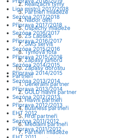
Příprava 2018/2019
Realizační týmy
Liga mistrů 2017/2018
Partneři mládeže
Sezóna 2017/2018
Nábor dětí
Příprava 2017/2018
Úspěchy mládeže
Sezóna 2016/2017
ZŠ Labská
Příprava 2016/2017
SMS servis
Sezóna 2015/2016
Týmová fota
Příprava 2015/2016
Zápasy juniorů
Sezóna 2014/2015
Zápasy dorostu
Příprava 2014/2015
Partneři
Sezóna 2013/2014
Generální partner
Příprava 2013/2014
GOLD hlavní partner
Sezóna 2012/2013
Hlavní partneři
Příprava 2012/2013
Business partneři
EHT 2012
Hrdí partneři
Sezóna 2011/2012
Mediální partneři
Příprava 2011/2012
Partneři mládeže
EHT 2011