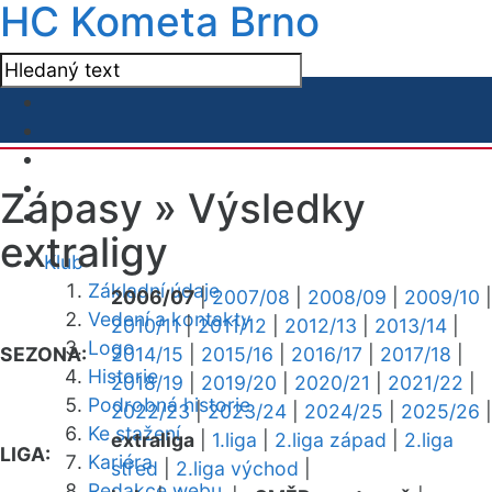
HC Kometa Brno
Zápasy »
Výsledky
extraligy
Klub
Základní údaje
2006/07
|
2007/08
|
2008/09
|
2009/10
|
Vedení a kontakty
2010/11
|
2011/12
|
2012/13
|
2013/14
|
Logo
SEZONA:
2014/15
|
2015/16
|
2016/17
|
2017/18
|
Historie
2018/19
|
2019/20
|
2020/21
|
2021/22
|
Podrobná historie
2022/23
|
2023/24
|
2024/25
|
2025/26
|
Ke stažení
extraliga
|
1.liga
|
2.liga západ
|
2.liga
LIGA:
Kariéra
střed
|
2.liga východ
|
Redakce webu