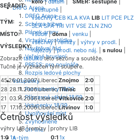
kolo
|
datum
|
SMĚR:
sestupně
|
SEŘADIT:
DRFG Arena
vzestupně
|
DRFG Arena
všechny
CEB
KLA
KVA
LIB
LIT
PCE
PLZ
TÝM:
Schéma tribun
SLA
SPA
TRI
VIT
VSE
ZLN
ZNO
Plánek areny
MÍSTO:
všude
|
doma
|
venku
|
Virtuální prohlídka
všechny
|
remízy
|
výhry v prodl.
|
VÝSLEDKY:
Návštěvní řád
nájezdy
|
prodl. nebo náj.
|
s nulou
|
Veřejné bruslení
Zobrazit
tabulku
této sezóny a soutěže.
PRESS: pro novináře
Tučně je vyznačen tým soupeře.
Rozpis ledové plochy
45
26.01.2007
Liberec
Znojmo
2:0
Vstupenky
Permanentky 18/19
28
28.11.2006
Liberec
Třinec
0:1
Přípravná utkání 18/19
21
03.11.2006
Liberec
Vítkovice
2:0
Vstupenky 18/19
17
17.10.2006
Liberec
Litvínov
1:0
Uvolňování míst
Četnost výsledků
Zvýhodněné
výhry LIB |
remízy |
prohry LIB
On-line
1:0
1x
0:1
1x
A-tým