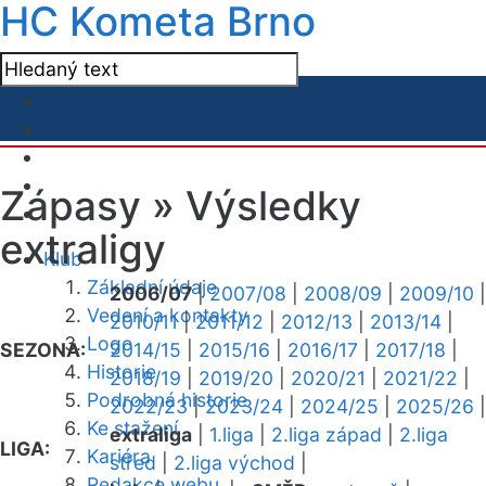
HC Kometa Brno
Zápasy »
Výsledky
extraligy
Klub
Základní údaje
2006/07
|
2007/08
|
2008/09
|
2009/10
|
Vedení a kontakty
2010/11
|
2011/12
|
2012/13
|
2013/14
|
Logo
SEZONA:
2014/15
|
2015/16
|
2016/17
|
2017/18
|
Historie
2018/19
|
2019/20
|
2020/21
|
2021/22
|
Podrobná historie
2022/23
|
2023/24
|
2024/25
|
2025/26
|
Ke stažení
extraliga
|
1.liga
|
2.liga západ
|
2.liga
LIGA:
Kariéra
střed
|
2.liga východ
|
Redakce webu