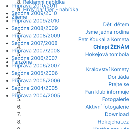
Reklamní nabídka
Příprava 2010/2011
Hrdý partner - nabídka
Sezóna 2009/2010
Žijeme
Příprava 2009/2010
Děti dětem
Sezóna 2008/2009
Jsme jedna rodina
Příprava 2008/2009
Petr Koukal a Kometa
Sezóna 2007/2008
Chlapi ŽENÁM
Příprava 2007/2008
Hokejová tombola
Sezóna 2006/2007
Fanzóna
Příprava 2006/2007
Království Komety
Sezóna 2005/2006
Dortiáda
Příprava 2005/2006
Ptejte se
Sezóna 2004/2005
Fan klub informuje
Příprava 2004/2005
Fotogalerie
Aktivní fotogalerie
Download
Hokejchat.cz