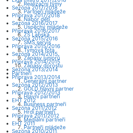
Realizační týmy
Sezóna 2017/2018
Partneři mládeže
Příprava 2017/2018
Nábor dětí
Sezóna 2016/2017
Úspěchy mládeže
Příprava 2016/2017
ZŠ Labská
Sezóna 2015/2016
SMS servis
Příprava 2015/2016
Týmová fota
Sezóna 2014/2015
Zápasy juniorů
Příprava 2014/2015
Zápasy dorostu
Sezóna 2013/2014
Partneři
Příprava 2013/2014
Generální partner
Sezóna 2012/2013
GOLD hlavní partner
Příprava 2012/2013
Hlavní partneři
EHT 2012
Business partneři
Sezóna 2011/2012
Hrdí partneři
Příprava 2011/2012
Mediální partneři
EHT 2011
Partneři mládeže
Sezóna 2010/2011