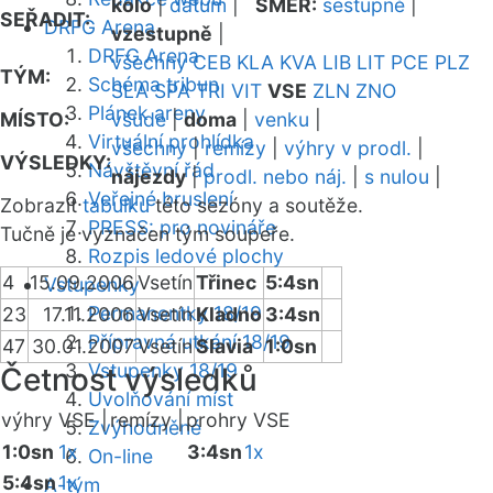
kolo
|
datum
|
SMĚR:
sestupně
|
SEŘADIT:
DRFG Arena
vzestupně
|
DRFG Arena
všechny
CEB
KLA
KVA
LIB
LIT
PCE
PLZ
TÝM:
Schéma tribun
SLA
SPA
TRI
VIT
VSE
ZLN
ZNO
Plánek areny
MÍSTO:
všude
|
doma
|
venku
|
Virtuální prohlídka
všechny
|
remízy
|
výhry v prodl.
|
VÝSLEDKY:
Návštěvní řád
nájezdy
|
prodl. nebo náj.
|
s nulou
|
Veřejné bruslení
Zobrazit
tabulku
této sezóny a soutěže.
PRESS: pro novináře
Tučně je vyznačen tým soupeře.
Rozpis ledové plochy
4
15.09.2006
Vsetín
Třinec
5:4sn
Vstupenky
Permanentky 18/19
23
17.11.2006
Vsetín
Kladno
3:4sn
Přípravná utkání 18/19
47
30.01.2007
Vsetín
Slavia
1:0sn
Vstupenky 18/19
Četnost výsledků
Uvolňování míst
výhry VSE |
remízy |
prohry VSE
Zvýhodněné
1:0sn
1x
3:4sn
1x
On-line
5:4sn
1x
A-tým