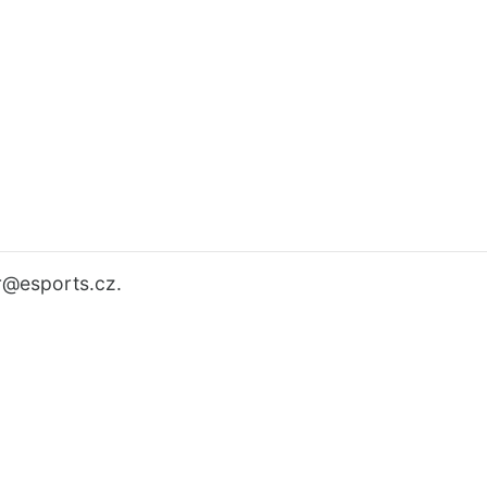
r
@esports.cz.