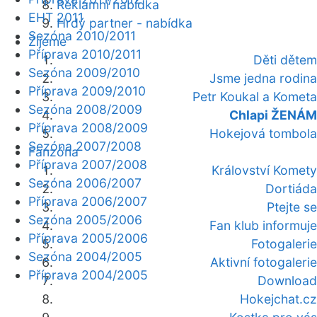
Reklamní nabídka
EHT 2011
Hrdý partner - nabídka
Sezóna 2010/2011
Žijeme
Příprava 2010/2011
Děti dětem
Sezóna 2009/2010
Jsme jedna rodina
Příprava 2009/2010
Petr Koukal a Kometa
Sezóna 2008/2009
Chlapi ŽENÁM
Příprava 2008/2009
Hokejová tombola
Sezóna 2007/2008
Fanzóna
Příprava 2007/2008
Království Komety
Sezóna 2006/2007
Dortiáda
Příprava 2006/2007
Ptejte se
Sezóna 2005/2006
Fan klub informuje
Příprava 2005/2006
Fotogalerie
Sezóna 2004/2005
Aktivní fotogalerie
Příprava 2004/2005
Download
Hokejchat.cz