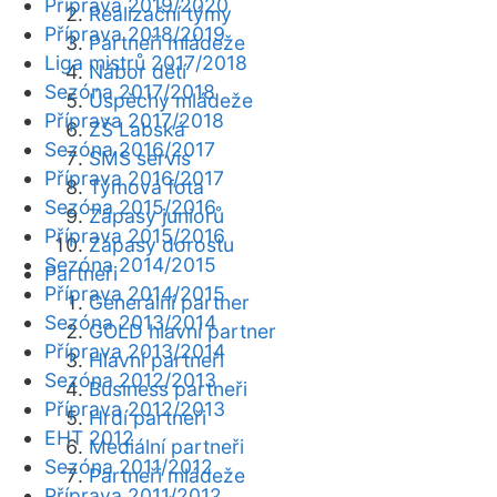
Příprava 2019/2020
Realizační týmy
Příprava 2018/2019
Partneři mládeže
Liga mistrů 2017/2018
Nábor dětí
Sezóna 2017/2018
Úspěchy mládeže
Příprava 2017/2018
ZŠ Labská
Sezóna 2016/2017
SMS servis
Příprava 2016/2017
Týmová fota
Sezóna 2015/2016
Zápasy juniorů
Příprava 2015/2016
Zápasy dorostu
Sezóna 2014/2015
Partneři
Příprava 2014/2015
Generální partner
Sezóna 2013/2014
GOLD hlavní partner
Příprava 2013/2014
Hlavní partneři
Sezóna 2012/2013
Business partneři
Příprava 2012/2013
Hrdí partneři
EHT 2012
Mediální partneři
Sezóna 2011/2012
Partneři mládeže
Příprava 2011/2012