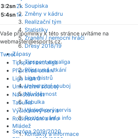
Soupiska
3:2sn
2x
Změny v kádru
5:4sn
1x
Realizační tým
Statistiky
Vaše připomínky k této stránce uvítáme na
Zranění / nemocní hráči
webmaster
@esports.cz.
Dresy 2018/19
Zápasy
Tweet
Tipsport extraliga
Tipsport extraliga
Přípravná utkání
Přípravná utkání
Liga mistrů
Liga mistrů
Univerzitní souboj
Univerzitní souboj
Návštěvnost
Návštěvnost
Tabulka
Tabulka
Výsledkový servis
Výsledkový servis
Rozlosování a info
Rozlosování a info
Mládež
Sezóna 2019/2020
Kontakty a informace