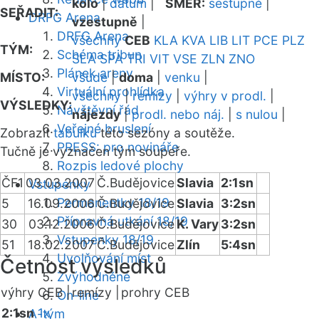
kolo
|
datum
|
SMĚR:
sestupně
|
SEŘADIT:
DRFG Arena
vzestupně
|
DRFG Arena
všechny
CEB
KLA
KVA
LIB
LIT
PCE
PLZ
TÝM:
Schéma tribun
SLA
SPA
TRI
VIT
VSE
ZLN
ZNO
Plánek areny
MÍSTO:
všude
|
doma
|
venku
|
Virtuální prohlídka
všechny
|
remízy
|
výhry v prodl.
|
VÝSLEDKY:
Návštěvní řád
nájezdy
|
prodl. nebo náj.
|
s nulou
|
Veřejné bruslení
Zobrazit
tabulku
této sezóny a soutěže.
PRESS: pro novináře
Tučně je vyznačen tým soupeře.
Rozpis ledové plochy
ČF1
03.03.2007
Č.Budějovice
Slavia
2:1sn
Vstupenky
Permanentky 18/19
5
16.09.2006
Č.Budějovice
Slavia
3:2sn
Přípravná utkání 18/19
30
03.12.2006
Č.Budějovice
K. Vary
3:2sn
Vstupenky 18/19
51
18.02.2007
Č.Budějovice
Zlín
5:4sn
Uvolňování míst
Četnost výsledků
Zvýhodněné
výhry CEB |
remízy |
prohry CEB
On-line
2:1sn
1x
A-tým