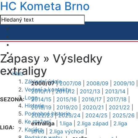
HC Kometa Brno
Zápasy »
Výsledky
extraligy
Klub
Základní údaje
2006/07
|
2007/08
|
2008/09
|
2009/10
|
Vedení a kontakty
2010/11
|
2011/12
|
2012/13
|
2013/14
|
Logo
SEZONA:
2014/15
|
2015/16
|
2016/17
|
2017/18
|
Historie
2018/19
|
2019/20
|
2020/21
|
2021/22
|
Podrobná historie
2022/23
|
2023/24
|
2024/25
|
2025/26
|
Ke stažení
extraliga
|
1.liga
|
2.liga západ
|
2.liga
LIGA:
Kariéra
střed
|
2.liga východ
|
Redakce webu