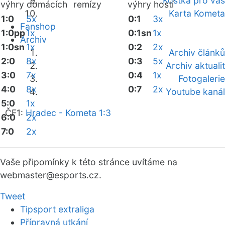
Kostka pro vás
výhry domácích
remízy
výhry hostí
Karta Kometa
1:0
5x
0:1
3x
Fanshop
1:0pp
1x
0:1sn
1x
Archiv
1:0sn
1x
0:2
2x
Archiv článků
2:0
8x
0:3
5x
Archiv aktualit
3:0
7x
0:4
1x
Fotogalerie
4:0
8x
0:7
2x
Youtube kanál
5:0
1x
ČF1:
Hradec - Kometa 1:3
6:0
2x
7:0
2x
Vaše připomínky k této stránce uvítáme na
webmaster
@esports.cz.
Tweet
Tipsport extraliga
Přípravná utkání