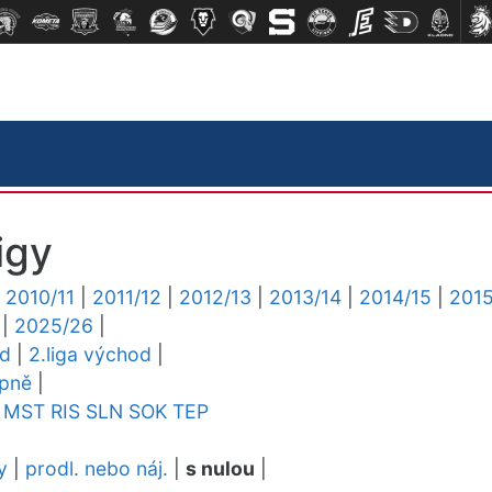
igy
|
2010/11
|
2011/12
|
2012/13
|
2013/14
|
2014/15
|
2015
|
2025/26
|
ed
|
2.liga východ
|
upně
|
MST
RIS
SLN
SOK
TEP
y
|
prodl. nebo náj.
|
s nulou
|