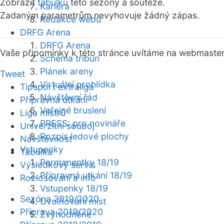
Zobrazit
tabulku
této sezóny a soutěže.
Kariéra
Zadaným parametrům nevyhovuje žádný zápas.
Redakce webu
DRFG Arena
DRFG Arena
Vaše připomínky k této stránce uvítáme na webmaste
Schéma tribun
Plánek areny
Tweet
Virtuální prohlídka
Tipsport extraliga
Návštěvní řád
Přípravná utkání
Veřejné bruslení
Liga mistrů
PRESS: pro novináře
Univerzitní souboj
Rozpis ledové plochy
Návštěvnost
Vstupenky
Tabulka
Permanentky 18/19
Výsledkový servis
Přípravná utkání 18/19
Rozlosování a info
Vstupenky 18/19
Sezóna 2019/2020
Uvolňování míst
Příprava 2019/2020
Zvýhodněné